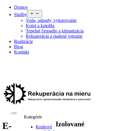
Preskočiť
Domov
na
Otvoriť
Služby
obsah
menu
Voda, odpady, vykurovanie
Kotol a kotolňa
Tepelné čerpadlo a klimatizácia
Rekuperácia a riadené vetranie
Realizácie
Blog
Kontakt
Kategórie
Izolované
E-
Kruhové