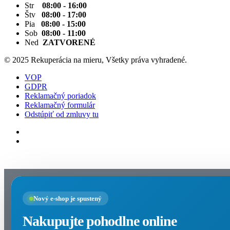
Str
08:00 - 16:00
Štv
08:00 - 17:00
Pia
08:00 - 15:00
Sob
08:00 - 11:00
Ned
ZATVORENÉ
© 2025 Rekuperácia na mieru, Všetky práva vyhradené.
VOP
GDPR
Reklamačný poriadok
Reklamačný formulár
Odstúpiť od zmluvy tu
Nastavenia cookies
Nový e-shop je spustený
Nakupujte pohodlne online