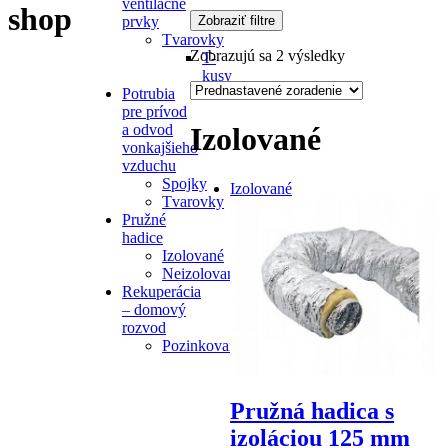
ventilačné
shop
Zobraziť filtre
prvky
Tvarovky
Zobrazujú sa 2 výsledky
T-
kusy
Potrubia
pre prívod
a odvod
Izolované
vonkajšieho
vzduchu
Spojky
Izolované
Tvarovky
Pružné
hadice
Izolované
Neizolované
Rekuperácia
– domový
rozvod
Pozinkované
Pružná hadica s
izoláciou 125 mm