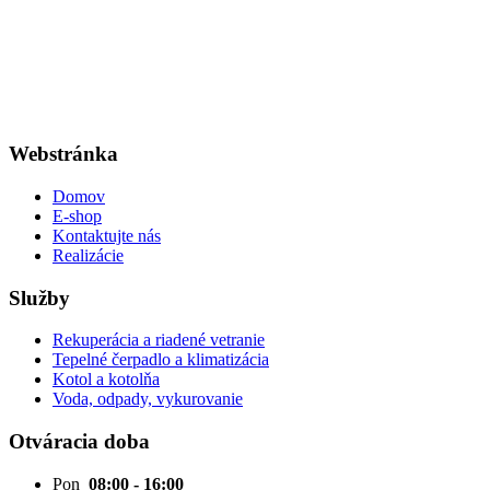
Webstránka
Domov
E-shop
Kontaktujte nás
Realizácie
Služby
Rekuperácia a riadené vetranie
Tepelné čerpadlo a klimatizácia
Kotol a kotolňa
Voda, odpady, vykurovanie
Otváracia doba
Pon
08:00 - 16:00