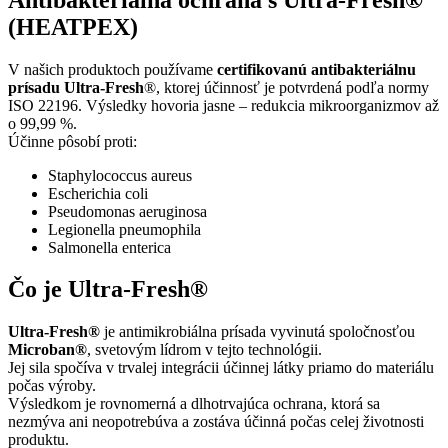
(HEATPEX)
V našich produktoch používame
certifikovanú antibakteriálnu
prísadu Ultra-Fresh
®, ktorej účinnosť je potvrdená podľa normy
ISO 22196. Výsledky hovoria jasne – redukcia mikroorganizmov až
o 99,99 %.
Účinne pôsobí proti:
Staphylococcus aureus
Escherichia coli
Pseudomonas aeruginosa
Legionella pneumophila
Salmonella enterica
Čo je Ultra-Fresh®
Ultra-Fresh®
je antimikrobiálna prísada vyvinutá spoločnosťou
Microban®
, svetovým lídrom v tejto technológii.
Jej sila spočíva v trvalej integrácii účinnej látky priamo do materiálu
počas výroby.
Výsledkom je rovnomerná a dlhotrvajúca ochrana, ktorá sa
nezmýva ani neopotrebúva a zostáva účinná počas celej životnosti
produktu.