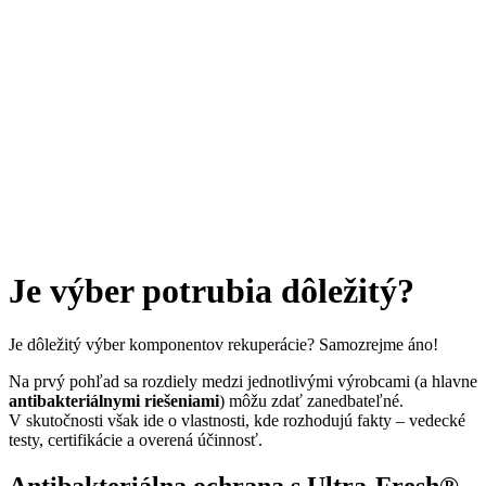
Je výber potrubia dôležitý?
Je dôležitý výber komponentov rekuperácie? Samozrejme áno!
Na prvý pohľad sa rozdiely medzi jednotlivými výrobcami (a hlavne
antibakteriálnymi riešeniami
) môžu zdať zanedbateľné.
V skutočnosti však ide o vlastnosti, kde rozhodujú fakty – vedecké
testy, certifikácie a overená účinnosť.
Antibakteriálna ochrana s Ultra-Fresh®