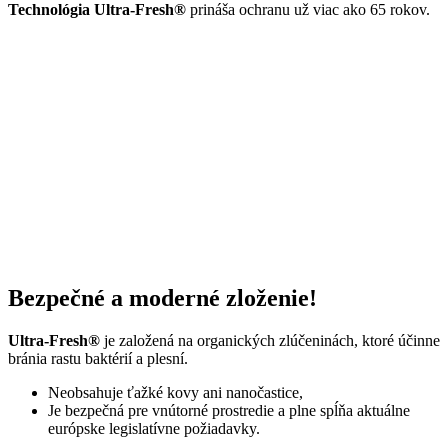
Technológia Ultra-Fresh®
prináša ochranu už viac ako 65 rokov.
Bezpečné a moderné zloženie!
Ultra-Fresh®
je založená na organických zlúčeninách, ktoré účinne
bránia rastu baktérií a plesní.
Neobsahuje ťažké kovy ani nanočastice,
Je bezpečná pre vnútorné prostredie a plne spĺňa aktuálne
európske legislatívne požiadavky.