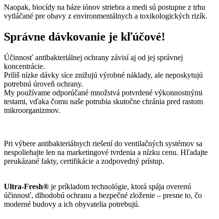
Naopak, biocídy na báze iónov striebra a medi sú postupne z trhu
vytláčané pre obavy z environmentálnych a toxikologických rizík.
Správne dávkovanie je kľúčové!
Účinnosť antibakteriálnej ochrany závisí aj od jej správnej
koncentrácie.
Príliš nízke dávky síce znižujú výrobné náklady, ale neposkytujú
potrebnú úroveň ochrany.
My používame odporúčané množstvá potvrdené výkonnostnými
testami, vďaka čomu naše potrubia skutočne chránia pred rastom
mikroorganizmov.
Pri výbere antibakteriálnych riešení do ventilačných systémov sa
nespoliehajte len na marketingové tvrdenia a nízku cenu. Hľadajte
preukázané fakty, certifikácie a zodpovedný prístup.
Ultra-Fresh®
je príkladom technológie, ktorá spája overenú
účinnosť, dlhodobú ochranu a bezpečné zloženie – presne to, čo
moderné budovy a ich obyvatelia potrebujú.