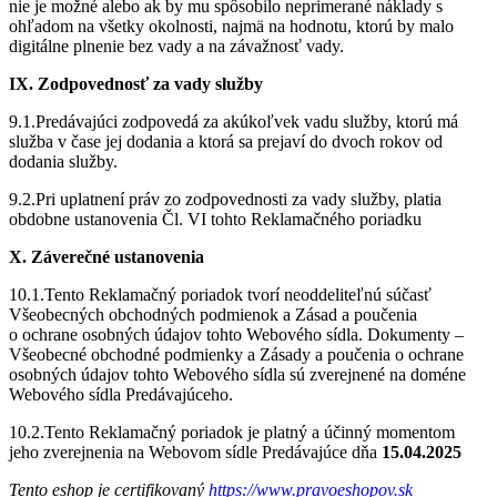
nie je možné alebo ak by mu spôsobilo neprimerané náklady s
ohľadom na všetky okolnosti, najmä na hodnotu, ktorú by malo
digitálne plnenie bez vady a na závažnosť vady.
IX. Zodpovednosť za vady služby
9.1.Predávajúci zodpovedá za akúkoľvek vadu služby, ktorú má
služba v čase jej dodania a ktorá sa prejaví do dvoch rokov od
dodania služby.
9.2.Pri uplatnení práv zo zodpovednosti za vady služby, platia
obdobne ustanovenia Čl. VI tohto Reklamačného poriadku
X. Záverečné ustanovenia
10.1.Tento Reklamačný poriadok tvorí neoddeliteľnú súčasť
Všeobecných obchodných podmienok a Zásad a poučenia
o ochrane osobných údajov tohto Webového sídla. Dokumenty –
Všeobecné obchodné podmienky a Zásady a poučenia o ochrane
osobných údajov tohto Webového sídla sú zverejnené na doméne
Webového sídla Predávajúceho.
10.2.Tento Reklamačný poriadok je platný a účinný momentom
jeho zverejnenia na Webovom sídle Predávajúce dňa
15.04.2025
Tento eshop je certifikovaný
https://www.pravoeshopov.sk