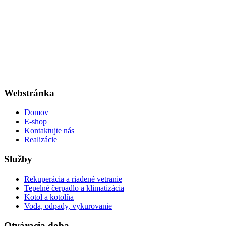
Webstránka
Domov
E-shop
Kontaktujte nás
Realizácie
Služby
Rekuperácia a riadené vetranie
Tepelné čerpadlo a klimatizácia
Kotol a kotolňa
Voda, odpady, vykurovanie
Otváracia doba