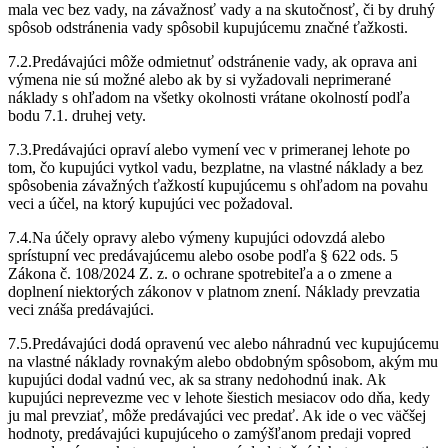
mala vec bez vady, na závažnosť vady a na skutočnosť, či by druhý
spôsob odstránenia vady spôsobil kupujúcemu značné ťažkosti.
7.2.Predávajúci môže odmietnuť odstránenie vady, ak oprava ani
výmena nie sú možné alebo ak by si vyžadovali neprimerané
náklady s ohľadom na všetky okolnosti vrátane okolností podľa
bodu 7.1. druhej vety.
7.3.Predávajúci opraví alebo vymení vec v primeranej lehote po
tom, čo kupujúci vytkol vadu, bezplatne, na vlastné náklady a bez
spôsobenia závažných ťažkostí kupujúcemu s ohľadom na povahu
veci a účel, na ktorý kupujúci vec požadoval.
7.4.Na účely opravy alebo výmeny kupujúci odovzdá alebo
sprístupní vec predávajúcemu alebo osobe podľa § 622 ods. 5
Zákona č. 108/2024 Z. z. o ochrane spotrebiteľa a o zmene a
doplnení niektorých zákonov v platnom znení. Náklady prevzatia
veci znáša predávajúci.
7.5.Predávajúci dodá opravenú vec alebo náhradnú vec kupujúcemu
na vlastné náklady rovnakým alebo obdobným spôsobom, akým mu
kupujúci dodal vadnú vec, ak sa strany nedohodnú inak. Ak
kupujúci neprevezme vec v lehote šiestich mesiacov odo dňa, kedy
ju mal prevziať, môže predávajúci vec predať. Ak ide o vec väčšej
hodnoty, predávajúci kupujúceho o zamýšľanom predaji vopred