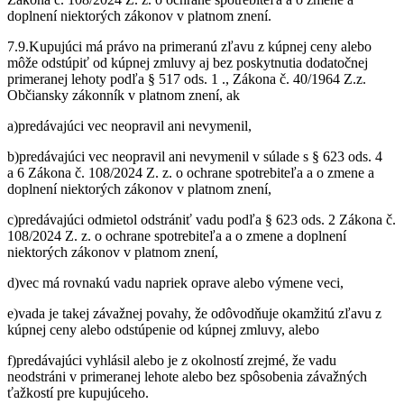
doplnení niektorých zákonov v platnom znení.
7.9.Kupujúci má právo na primeranú zľavu z kúpnej ceny alebo
môže odstúpiť od kúpnej zmluvy aj bez poskytnutia dodatočnej
primeranej lehoty podľa § 517 ods. 1 ., Zákona č. 40/1964 Z.z.
Občiansky zákonník v platnom znení, ak
a)predávajúci vec neopravil ani nevymenil,
b)predávajúci vec neopravil ani nevymenil v súlade s § 623 ods. 4
a 6 Zákona č. 108/2024 Z. z. o ochrane spotrebiteľa a o zmene a
doplnení niektorých zákonov v platnom znení,
c)predávajúci odmietol odstrániť vadu podľa § 623 ods. 2 Zákona č.
108/2024 Z. z. o ochrane spotrebiteľa a o zmene a doplnení
niektorých zákonov v platnom znení,
d)vec má rovnakú vadu napriek oprave alebo výmene veci,
e)vada je takej závažnej povahy, že odôvodňuje okamžitú zľavu z
kúpnej ceny alebo odstúpenie od kúpnej zmluvy, alebo
f)predávajúci vyhlásil alebo je z okolností zrejmé, že vadu
neodstráni v primeranej lehote alebo bez spôsobenia závažných
ťažkostí pre kupujúceho.