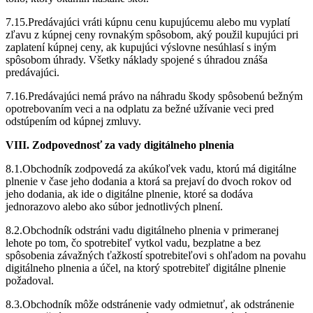
7.15.Predávajúci vráti kúpnu cenu kupujúcemu alebo mu vyplatí
zľavu z kúpnej ceny rovnakým spôsobom, aký použil kupujúci pri
zaplatení kúpnej ceny, ak kupujúci výslovne nesúhlasí s iným
spôsobom úhrady. Všetky náklady spojené s úhradou znáša
predávajúci.
7.16.Predávajúci nemá právo na náhradu škody spôsobenú bežným
opotrebovaním veci a na odplatu za bežné užívanie veci pred
odstúpením od kúpnej zmluvy.
VIII. Zodpovednosť za vady digitálneho plnenia
8.1.Obchodník zodpovedá za akúkoľvek vadu, ktorú má digitálne
plnenie v čase jeho dodania a ktorá sa prejaví do dvoch rokov od
jeho dodania, ak ide o digitálne plnenie, ktoré sa dodáva
jednorazovo alebo ako súbor jednotlivých plnení.
8.2.Obchodník odstráni vadu digitálneho plnenia v primeranej
lehote po tom, čo spotrebiteľ vytkol vadu, bezplatne a bez
spôsobenia závažných ťažkostí spotrebiteľovi s ohľadom na povahu
digitálneho plnenia a účel, na ktorý spotrebiteľ digitálne plnenie
požadoval.
8.3.Obchodník môže odstránenie vady odmietnuť, ak odstránenie