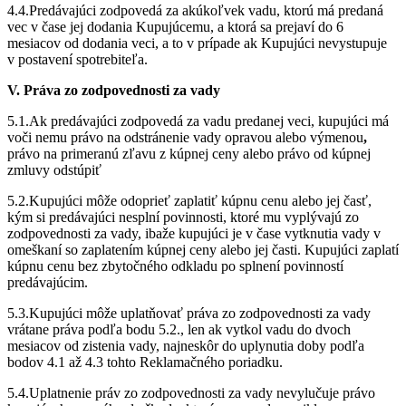
4.4.Predávajúci zodpovedá za akúkoľvek vadu, ktorú má predaná
vec v čase jej dodania Kupujúcemu, a ktorá sa prejaví do 6
mesiacov od dodania veci, a to v prípade ak Kupujúci nevystupuje
v postavení spotrebiteľa.
V. Práva zo zodpovednosti za vady
5.1.Ak predávajúci zodpovedá za vadu predanej veci, kupujúci má
voči nemu právo na odstránenie vady opravou alebo výmenou
,
právo na primeranú zľavu z kúpnej ceny alebo právo od kúpnej
zmluvy odstúpiť
5.2.Kupujúci môže odoprieť zaplatiť kúpnu cenu alebo jej časť,
kým si predávajúci nesplní povinnosti, ktoré mu vyplývajú zo
zodpovednosti za vady, ibaže kupujúci je v čase vytknutia vady v
omeškaní so zaplatením kúpnej ceny alebo jej časti. Kupujúci zaplatí
kúpnu cenu bez zbytočného odkladu po splnení povinností
predávajúcim.
5.3.Kupujúci môže uplatňovať práva zo zodpovednosti za vady
vrátane práva podľa bodu 5.2., len ak vytkol vadu do dvoch
mesiacov od zistenia vady, najneskôr do uplynutia doby podľa
bodov 4.1 až 4.3 tohto Reklamačného poriadku.
5.4.Uplatnenie práv zo zodpovednosti za vady nevylučuje právo