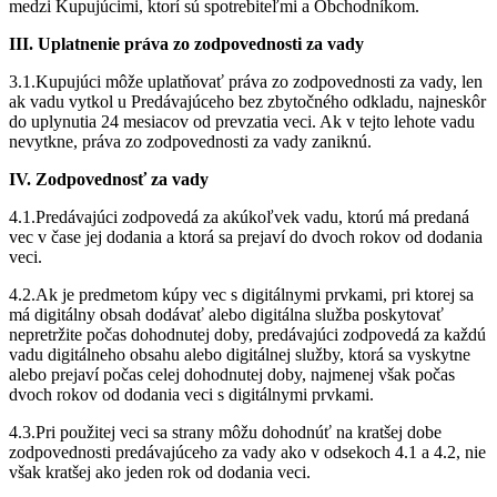
medzi Kupujúcimi, ktorí sú spotrebiteľmi a Obchodníkom.
III. Uplatnenie práva zo zodpovednosti za vady
3.1.Kupujúci môže uplatňovať práva zo zodpovednosti za vady, len
ak vadu vytkol u Predávajúceho bez zbytočného odkladu, najneskôr
do uplynutia 24 mesiacov od prevzatia veci. Ak v tejto lehote vadu
nevytkne, práva zo zodpovednosti za vady zaniknú.
IV. Zodpovednosť za vady
4.1.Predávajúci zodpovedá za akúkoľvek vadu, ktorú má predaná
vec v čase jej dodania a ktorá sa prejaví do dvoch rokov od dodania
veci.
4.2.Ak je predmetom kúpy vec s digitálnymi prvkami, pri ktorej sa
má digitálny obsah dodávať alebo digitálna služba poskytovať
nepretržite počas dohodnutej doby, predávajúci zodpovedá za každú
vadu digitálneho obsahu alebo digitálnej služby, ktorá sa vyskytne
alebo prejaví počas celej dohodnutej doby, najmenej však počas
dvoch rokov od dodania veci s digitálnymi prvkami.
4.3.Pri použitej veci sa strany môžu dohodnúť na kratšej dobe
zodpovednosti predávajúceho za vady ako v odsekoch 4.1 a 4.2, nie
však kratšej ako jeden rok od dodania veci.