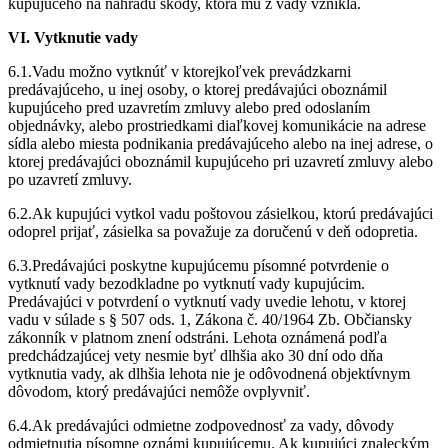
kupujúceho na náhradu škody, ktorá mu z vady vznikla.
VI. Vytknutie vady
6.1.Vadu možno vytknúť v ktorejkoľvek prevádzkarni
predávajúceho, u inej osoby, o ktorej predávajúci oboznámil
kupujúceho pred uzavretím zmluvy alebo pred odoslaním
objednávky, alebo prostriedkami diaľkovej komunikácie na adrese
sídla alebo miesta podnikania predávajúceho alebo na inej adrese, o
ktorej predávajúci oboznámil kupujúceho pri uzavretí zmluvy alebo
po uzavretí zmluvy.
6.2.Ak kupujúci vytkol vadu poštovou zásielkou, ktorú predávajúci
odoprel prijať, zásielka sa považuje za doručenú v deň odopretia.
6.3.Predávajúci poskytne kupujúcemu písomné potvrdenie o
vytknutí vady bezodkladne po vytknutí vady kupujúcim.
Predávajúci v potvrdení o vytknutí vady uvedie lehotu, v ktorej
vadu v súlade s § 507 ods. 1, Zákona č. 40/1964 Zb. Občiansky
zákonník v platnom znení odstráni. Lehota oznámená podľa
predchádzajúcej vety nesmie byť dlhšia ako 30 dní odo dňa
vytknutia vady, ak dlhšia lehota nie je odôvodnená objektívnym
dôvodom, ktorý predávajúci nemôže ovplyvniť.
6.4.Ak predávajúci odmietne zodpovednosť za vady, dôvody
odmietnutia písomne oznámi kupujúcemu. Ak kupujúci znaleckým