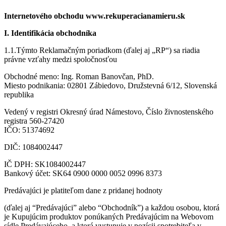
Internetového obchodu www.rekuperacianamieru.sk
I. Identifikácia obchodníka
1.1.Týmto Reklamačným poriadkom (ďalej aj „RP“) sa riadia
právne vzťahy medzi spoločnosťou
Obchodné meno: Ing. Roman Banovčan, PhD.
Miesto podnikania: 02801 Zábiedovo, Družstevná 6/12, Slovenská
republika
Vedený v registri Okresný úrad Námestovo, Číslo živnostenského
registra 560-27420
IČO: 51374692
DIČ: 1084002447
IČ DPH: SK1084002447
Bankový účet: SK64 0900 0000 0052 0996 8373
Predávajúci je platiteľom dane z pridanej hodnoty
(ďalej aj “Predávajúci” alebo “Obchodník”) a každou osobou, ktorá
je Kupujúcim produktov ponúkaných Predávajúcim na Webovom
sídle Predávajúceho, a ktorá vystupuje v pozícii spotrebiteľa v