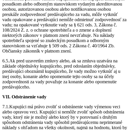
posudkom alebo odborným stanoviskom vydaným akreditovanou
osobou, autorizovanou osobou alebo notifikovanou osobou
preukáže zodpovednosť predávajúceho za vadu, môže vytknúť
vadu opakovane a predávajúci nemôže odmietnuť zodpovednosť za
vadu; na opakované vytknutie vady sa § 621 ods. 3, Zákona č.
108/2024 Z. z. o ochrane spotrebiteľa a o zmene a doplnení
niektorých zákonov v platnom znení nevzťahuje. Na náklady
spotrebiteľa spojené so znaleckým posudkom a odborným
stanoviskom sa vzťahuje § 509 ods. 2 Zákona č. 40/1964 Zb.
Občiansky zákonník v platnom znení.
6.5.Ak pred uzavretím zmluvy alebo, ak sa zmluva uzatvára na
základe objednávky kupujúceho, pred odoslaním objednávky,
predávajúci oboznámil kupujúceho, že vady možno vytknúť aj u
inej osoby, konanie alebo opomenutie tejto osoby sa na účely
zodpovednosti za vady považuje za konanie alebo opomenutie
predávajúceho.
VII. Odstránenie vady
7.1.Kupujúci má právo zvoliť si odstránenie vady výmenou veci
alebo opravou veci. Kupujúci si nemôže zvoliť spôsob odstránenia
vady, ktorý nie je možný alebo ktorý by v porovnaní s druhým
spôsobom odstránenia vady spôsobil predávajúcemu neprimerané
náklady s ohľadom na všetky okolnosti, najmä na hodnotu, ktorú by