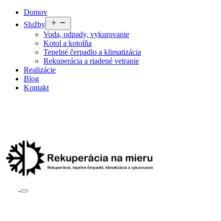
Preskočiť
Domov
na
Otvoriť
Služby
obsah
menu
Voda, odpady, vykurovanie
Kotol a kotolňa
Tepelné čerpadlo a klimatizácia
Rekuperácia a riadené vetranie
Realizácie
Blog
Kontakt
Reklamačný poriadok