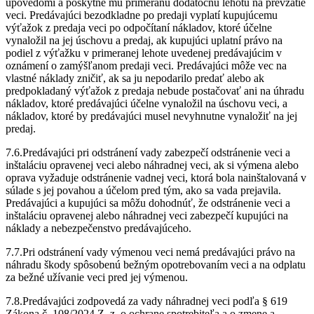
upovedomí a poskytne mu primeranú dodatočnú lehotu na prevzatie
veci. Predávajúci bezodkladne po predaji vyplatí kupujúcemu
výťažok z predaja veci po odpočítaní nákladov, ktoré účelne
vynaložil na jej úschovu a predaj, ak kupujúci uplatní právo na
podiel z výťažku v primeranej lehote uvedenej predávajúcim v
oznámení o zamýšľanom predaji veci. Predávajúci môže vec na
vlastné náklady zničiť, ak sa ju nepodarilo predať alebo ak
predpokladaný výťažok z predaja nebude postačovať ani na úhradu
nákladov, ktoré predávajúci účelne vynaložil na úschovu veci, a
nákladov, ktoré by predávajúci musel nevyhnutne vynaložiť na jej
predaj.
7.6.Predávajúci pri odstránení vady zabezpečí odstránenie veci a
inštaláciu opravenej veci alebo náhradnej veci, ak si výmena alebo
oprava vyžaduje odstránenie vadnej veci, ktorá bola nainštalovaná v
súlade s jej povahou a účelom pred tým, ako sa vada prejavila.
Predávajúci a kupujúci sa môžu dohodnúť, že odstránenie veci a
inštaláciu opravenej alebo náhradnej veci zabezpečí kupujúci na
náklady a nebezpečenstvo predávajúceho.
7.7.Pri odstránení vady výmenou veci nemá predávajúci právo na
náhradu škody spôsobenú bežným opotrebovaním veci a na odplatu
za bežné užívanie veci pred jej výmenou.
7.8.Predávajúci zodpovedá za vady náhradnej veci podľa § 619
Zákona č. 108/2024 Z. z. o ochrane spotrebiteľa a o zmene a