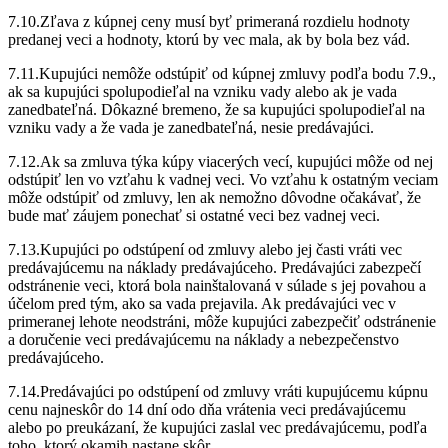
7.10.Zľava z kúpnej ceny musí byť primeraná rozdielu hodnoty
predanej veci a hodnoty, ktorú by vec mala, ak by bola bez vád.
7.11.Kupujúci nemôže odstúpiť od kúpnej zmluvy podľa bodu 7.9.,
ak sa kupujúci spolupodieľal na vzniku vady alebo ak je vada
zanedbateľná. Dôkazné bremeno, že sa kupujúci spolupodieľal na
vzniku vady a že vada je zanedbateľná, nesie predávajúci.
7.12.Ak sa zmluva týka kúpy viacerých vecí, kupujúci môže od nej
odstúpiť len vo vzťahu k vadnej veci. Vo vzťahu k ostatným veciam
môže odstúpiť od zmluvy, len ak nemožno dôvodne očakávať, že
bude mať záujem ponechať si ostatné veci bez vadnej veci.
7.13.Kupujúci po odstúpení od zmluvy alebo jej časti vráti vec
predávajúcemu na náklady predávajúceho. Predávajúci zabezpečí
odstránenie veci, ktorá bola nainštalovaná v súlade s jej povahou a
účelom pred tým, ako sa vada prejavila. Ak predávajúci vec v
primeranej lehote neodstráni, môže kupujúci zabezpečiť odstránenie
a doručenie veci predávajúcemu na náklady a nebezpečenstvo
predávajúceho.
7.14.Predávajúci po odstúpení od zmluvy vráti kupujúcemu kúpnu
cenu najneskôr do 14 dní odo dňa vrátenia veci predávajúcemu
alebo po preukázaní, že kupujúci zaslal vec predávajúcemu, podľa
toho, ktorý okamih nastane skôr.