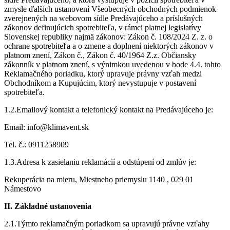
zmysle ďalších ustanovení Všeobecných obchodných podmienok
zverejnených na webovom sídle Predávajúceho a príslušných
zákonov definujúcich spotrebiteľa, v rámci platnej legislatívy
Slovenskej republiky najmä zákonov: Zákon č. 108/2024 Z. z. o
ochrane spotrebiteľa a o zmene a doplnení niektorých zákonov v
platnom znení, Zákon č., Zákon č. 40/1964 Z.z. Občiansky
zákonník v platnom znení, s výnimkou uvedenou v bode 4.4. tohto
Reklamačného poriadku, ktorý upravuje právny vzťah medzi
Obchodníkom a Kupujúcim, ktorý nevystupuje v postavení
spotrebiteľa.
1.2.Emailový kontakt a telefonický kontakt na Predávajúceho je:
Email: info@klimavent.sk
Tel. č.: 0911258909
1.3.Adresa k zasielaniu reklamácií a odstúpení od zmlúv je:
Rekuperácia na mieru, Miestneho priemyslu 1140 , 029 01
Námestovo
II. Základné ustanovenia
2.1.Týmto reklamačným poriadkom sa upravujú právne vzťahy