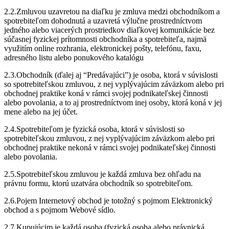
2.2.Zmluvou uzavretou na diaľku je zmluva medzi obchodníkom a
spotrebiteľom dohodnutá a uzavretá výlučne prostredníctvom
jedného alebo viacerých prostriedkov diaľkovej komunikácie bez
súčasnej fyzickej prítomnosti obchodníka a spotrebiteľa, najmä
využitím online rozhrania, elektronickej pošty, telefónu, faxu,
adresného listu alebo ponukového katalógu
2.3.Obchodník (ďalej aj “Predávajúci”) je osoba, ktorá v súvislosti
so spotrebiteľskou zmluvou, z nej vyplývajúcim záväzkom alebo pri
obchodnej praktike koná v rámci svojej podnikateľskej činnosti
alebo povolania, a to aj prostredníctvom inej osoby, ktorá koná v jej
mene alebo na jej účet.
2.4.Spotrebiteľom je fyzická osoba, ktorá v súvislosti so
spotrebiteľskou zmluvou, z nej vyplývajúcim záväzkom alebo pri
obchodnej praktike nekoná v rámci svojej podnikateľskej činnosti
alebo povolania.
2.5.Spotrebiteľskou zmluvou je každá zmluva bez ohľadu na
právnu formu, ktorú uzatvára obchodník so spotrebiteľom.
2.6.Pojem Internetový obchod je totožný s pojmom Elektronický
obchod a s pojmom Webové sídlo.
2.7.Kupujúcim je každá osoba (fyzická osoba alebo právnická