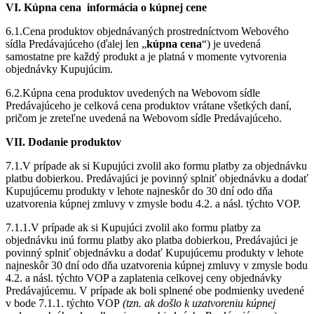
VI. Kúpna cena informácia o kúpnej cene
6.1.Cena produktov objednávaných prostredníctvom Webového
sídla Predávajúceho (ďalej len „
kúpna cena
“) je uvedená
samostatne pre každý produkt a je platná v momente vytvorenia
objednávky Kupujúcim.
6.2.Kúpna cena produktov uvedených na Webovom sídle
Predávajúceho je celková cena produktov vrátane všetkých daní,
pričom je zreteľne uvedená na Webovom sídle Predávajúceho.
VII. Dodanie produktov
7.1.V prípade ak si Kupujúci zvolil ako formu platby za objednávku
platbu dobierkou. Predávajúci je povinný splniť objednávku a dodať
Kupujúcemu produkty v lehote najneskôr do 30 dní odo dňa
uzatvorenia kúpnej zmluvy v zmysle bodu 4.2. a násl. týchto VOP.
7.1.1.V prípade ak si Kupujúci zvolil ako formu platby za
objednávku inú formu platby ako platba dobierkou, Predávajúci je
povinný splniť objednávku a dodať Kupujúcemu produkty v lehote
najneskôr 30 dní odo dňa uzatvorenia kúpnej zmluvy v zmysle bodu
4.2. a násl. týchto VOP a zaplatenia celkovej ceny objednávky
Predávajúcemu. V prípade ak boli splnené obe podmienky uvedené
v bode 7.1.1. týchto VOP
(tzn. ak došlo k uzatvoreniu kúpnej