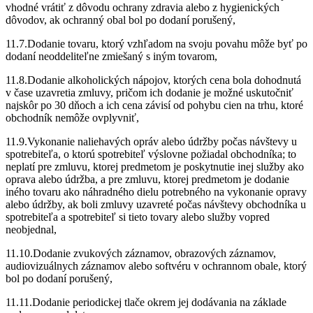
vhodné vrátiť z dôvodu ochrany zdravia alebo z hygienických
dôvodov, ak ochranný obal bol po dodaní porušený,
11.7.Dodanie tovaru, ktorý vzhľadom na svoju povahu môže byť po
dodaní neoddeliteľne zmiešaný s iným tovarom,
11.8.Dodanie alkoholických nápojov, ktorých cena bola dohodnutá
v čase uzavretia zmluvy, pričom ich dodanie je možné uskutočniť
najskôr po 30 dňoch a ich cena závisí od pohybu cien na trhu, ktoré
obchodník nemôže ovplyvniť,
11.9.Vykonanie naliehavých opráv alebo údržby počas návštevy u
spotrebiteľa, o ktorú spotrebiteľ výslovne požiadal obchodníka; to
neplatí pre zmluvu, ktorej predmetom je poskytnutie inej služby ako
oprava alebo údržba, a pre zmluvu, ktorej predmetom je dodanie
iného tovaru ako náhradného dielu potrebného na vykonanie opravy
alebo údržby, ak boli zmluvy uzavreté počas návštevy obchodníka u
spotrebiteľa a spotrebiteľ si tieto tovary alebo služby vopred
neobjednal,
11.10.Dodanie zvukových záznamov, obrazových záznamov,
audiovizuálnych záznamov alebo softvéru v ochrannom obale, ktorý
bol po dodaní porušený,
11.11.Dodanie periodickej tlače okrem jej dodávania na základe