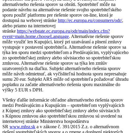
alternatívneho riešenia sporov sa obráti. Spotrebiteľ môže na
podanie návrhu na alternatívne riešenie svojho spotrebiteľského
sporu použiť platformu pre riešenie sporov on-line, ktorá je
dostupná na webovej stránke
http://ec.europa.eu/consumers/odr/
,
alebo priamo na internetovej
stránke
https://webgate.ec.europa.eu/odr/main/index.cfm?
event=main.home.chooseLanguage
. Alternatívne riešenie sporov
môže využiť len Kupujúci, ktorý pri uzatváraní a plnení zmluvy
vystupuje v postavení spotrebiteľa. Alternatívne riešenie sporov sa
týka len sporu medzi spotrebiteľom a Predávajúcim, vyplývajúceho
zo spotrebiteľskej zmluvy alebo súvisiaceho so spotrebiteľskou
zmluvou. Alternatívne riešenie sporov sa týka len zmlúv
uzatvorených na diaľku. Subjekt alternatívneho riešenia sporov
môže návrh odmietnuť, ak vyčísliteľná hodnota sporu nepresahuje
sumu 20 eur. Subjekt ARS môže od spotrebiteľa požadovať úhradu
poplatku za začatie alternatívneho riešenia sporu maximálne do
výšky 5 EUR s DPH.
Všetky ďalšie informácie ohľadne alternatívneho riešenia sporov
medzi Predávajúcim a Kupujúcim – spotrebiteľom vyplývajúcich
z Kúpnej zmluvy ako spotrebiteľskej zmluvy alebo súvisiacich
s Kúpnou zmluvou ako spotrebiteľskou zmluvou sú uvedené na
internetovej stránke Ministerstva hospodárstva
SR
www.mhsr.sk
a v zákone č. 391/2015 Z.z. o alternatívnom
riešení spotrebiteľských sporov a o zmene a doplnení niektorých