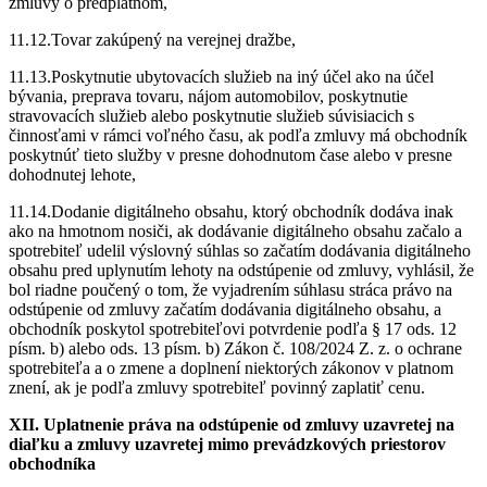
zmluvy o predplatnom,
11.12.Tovar zakúpený na verejnej dražbe,
11.13.Poskytnutie ubytovacích služieb na iný účel ako na účel
bývania, preprava tovaru, nájom automobilov, poskytnutie
stravovacích služieb alebo poskytnutie služieb súvisiacich s
činnosťami v rámci voľného času, ak podľa zmluvy má obchodník
poskytnúť tieto služby v presne dohodnutom čase alebo v presne
dohodnutej lehote,
11.14.Dodanie digitálneho obsahu, ktorý obchodník dodáva inak
ako na hmotnom nosiči, ak dodávanie digitálneho obsahu začalo a
spotrebiteľ udelil výslovný súhlas so začatím dodávania digitálneho
obsahu pred uplynutím lehoty na odstúpenie od zmluvy, vyhlásil, že
bol riadne poučený o tom, že vyjadrením súhlasu stráca právo na
odstúpenie od zmluvy začatím dodávania digitálneho obsahu, a
obchodník poskytol spotrebiteľovi potvrdenie podľa § 17 ods. 12
písm. b) alebo ods. 13 písm. b) Zákon č. 108/2024 Z. z. o ochrane
spotrebiteľa a o zmene a doplnení niektorých zákonov v platnom
znení, ak je podľa zmluvy spotrebiteľ povinný zaplatiť cenu.
XII.
Uplatnenie práva na odstúpenie od zmluvy uzavretej na
diaľku a zmluvy uzavretej mimo prevádzkových priestorov
obchodníka