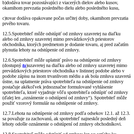
b)dodáva tovar pozostávajúci z viacerých dielov alebo kusov,
okamihom prevzatia posledného dielu alebo posledného kusu,
c)tovar dodáva opakovane počas určitej doby, okamihom prevzatia
prvého tovaru.
12.5.Spotrebiteľ môže odstúpiť od zmluvy uzavretej na diaľku
alebo od zmluvy uzavretej mimo prevádzkových priestorov
obchodníka, ktorých predmetom je dodanie tovaru, aj pred začatím
plynutia lehoty na odstúpenie od zmluvy.
12.6.Spotrebiteľ môže uplatniť právo na odstúpenie od zmluvy
(dostupný
tu
)uzavretej na diaľku alebo od zmluvy uzavretej mimo
prevádzkových priestorov obchodníka v listinnej podobe alebo v
podobe zápisu na inom trvanlivom médiu a ak bola zmluva uzavretá
ústne, na uplatnenie práva spotrebiteľa na odstúpenie od zmluvy
postačuje akékoľvek jednoznačne formulované vyhlásenie
spotrebiteľa, ktoré vyjadruje vôľu spotrebiteľa odstúpiť od zmluvy
(ďalej len „oznámenie o odstúpení od zmluvy“). Spotrebiteľ môže
použiť vzorový formulár na odstúpenie od zmluvy.
12.7.Lehota na odstúpenie od zmluvy podľa odsekov 12.1. až 12.3.
sa považuje za zachovanú, ak spotrebiteľ najneskôr posledný deň
lehoty odošle oznámenie o odstúpení od zmluvy obchodníkovi.