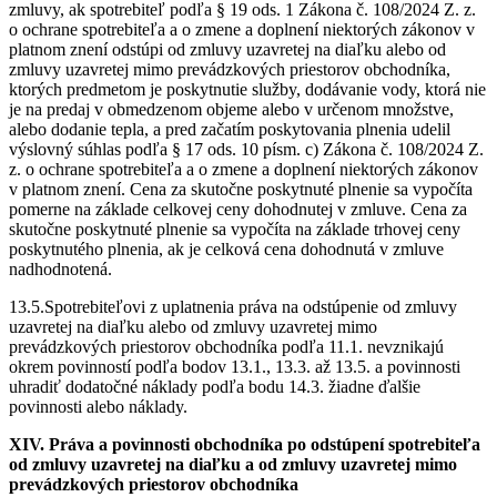
zmluvy, ak spotrebiteľ podľa § 19 ods. 1 Zákona č. 108/2024 Z. z.
o ochrane spotrebiteľa a o zmene a doplnení niektorých zákonov v
platnom znení odstúpi od zmluvy uzavretej na diaľku alebo od
zmluvy uzavretej mimo prevádzkových priestorov obchodníka,
ktorých predmetom je poskytnutie služby, dodávanie vody, ktorá nie
je na predaj v obmedzenom objeme alebo v určenom množstve,
alebo dodanie tepla, a pred začatím poskytovania plnenia udelil
výslovný súhlas podľa § 17 ods. 10 písm. c) Zákona č. 108/2024 Z.
z. o ochrane spotrebiteľa a o zmene a doplnení niektorých zákonov
v platnom znení. Cena za skutočne poskytnuté plnenie sa vypočíta
pomerne na základe celkovej ceny dohodnutej v zmluve. Cena za
skutočne poskytnuté plnenie sa vypočíta na základe trhovej ceny
poskytnutého plnenia, ak je celková cena dohodnutá v zmluve
nadhodnotená.
13.5.Spotrebiteľovi z uplatnenia práva na odstúpenie od zmluvy
uzavretej na diaľku alebo od zmluvy uzavretej mimo
prevádzkových priestorov obchodníka podľa 11.1. nevznikajú
okrem povinností podľa bodov 13.1., 13.3. až 13.5. a povinnosti
uhradiť dodatočné náklady podľa bodu 14.3. žiadne ďalšie
povinnosti alebo náklady.
XIV. Práva a povinnosti obchodníka po odstúpení spotrebiteľa
od zmluvy uzavretej na diaľku a od zmluvy uzavretej mimo
prevádzkových priestorov obchodníka