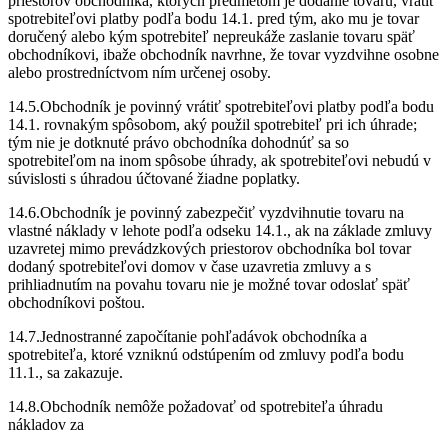
priestorov obchodníka, ktorých predmetom je dodanie tovaru, vrátiť
spotrebiteľovi platby podľa bodu 14.1. pred tým, ako mu je tovar
doručený alebo kým spotrebiteľ nepreukáže zaslanie tovaru späť
obchodníkovi, ibaže obchodník navrhne, že tovar vyzdvihne osobne
alebo prostredníctvom ním určenej osoby.
14.5.Obchodník je povinný vrátiť spotrebiteľovi platby podľa bodu
14.1. rovnakým spôsobom, aký použil spotrebiteľ pri ich úhrade;
tým nie je dotknuté právo obchodníka dohodnúť sa so
spotrebiteľom na inom spôsobe úhrady, ak spotrebiteľovi nebudú v
súvislosti s úhradou účtované žiadne poplatky.
14.6.Obchodník je povinný zabezpečiť vyzdvihnutie tovaru na
vlastné náklady v lehote podľa odseku 14.1., ak na základe zmluvy
uzavretej mimo prevádzkových priestorov obchodníka bol tovar
dodaný spotrebiteľovi domov v čase uzavretia zmluvy a s
prihliadnutím na povahu tovaru nie je možné tovar odoslať späť
obchodníkovi poštou.
14.7.Jednostranné započítanie pohľadávok obchodníka a
spotrebiteľa, ktoré vzniknú odstúpením od zmluvy podľa bodu
11.1., sa zakazuje.
14.8.Obchodník nemôže požadovať od spotrebiteľa úhradu
nákladov za