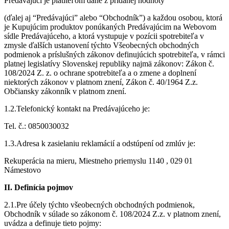
Predávajúci je platiteľom dane z pridanej hodnoty
(ďalej aj “Predávajúci” alebo “Obchodník”) a každou osobou, ktorá
je Kupujúcim produktov ponúkaných Predávajúcim na Webovom
sídle Predávajúceho, a ktorá vystupuje v pozícii spotrebiteľa v
zmysle ďalších ustanovení týchto Všeobecných obchodných
podmienok a príslušných zákonov definujúcich spotrebiteľa, v rámci
platnej legislatívy Slovenskej republiky najmä zákonov: Zákon č.
108/2024 Z. z. o ochrane spotrebiteľa a o zmene a doplnení
niektorých zákonov v platnom znení, Zákon č. 40/1964 Z.z.
Občiansky zákonník v platnom znení.
1.2.Telefonický kontakt na Predávajúceho je:
Tel. č.: 0850030032
1.3.Adresa k zasielaniu reklamácií a odstúpení od zmlúv je:
Rekuperácia na mieru, Miestneho priemyslu 1140 , 029 01
Námestovo
II. Definícia pojmov
2.1.Pre účely týchto všeobecných obchodných podmienok,
Obchodník v súlade so zákonom č. 108/2024 Z.z. v platnom znení,
uvádza a definuje tieto pojmy: