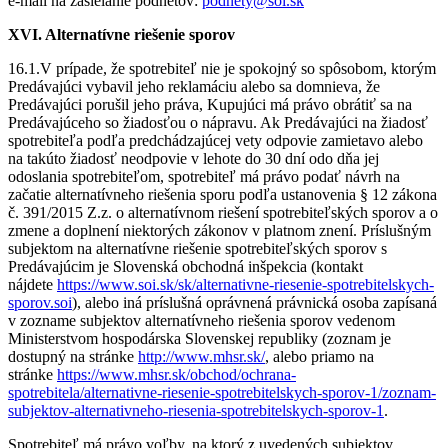
e-mail na zasielanie podnetov:
podnety@soi.sk
XVI. Alternatívne riešenie sporov
16.1.V prípade, že spotrebiteľ nie je spokojný so spôsobom, ktorým
Predávajúci vybavil jeho reklamáciu alebo sa domnieva, že
Predávajúci porušil jeho práva, Kupujúci má právo obrátiť sa na
Predávajúceho so žiadosťou o nápravu. Ak Predávajúci na žiadosť
spotrebiteľa podľa predchádzajúcej vety odpovie zamietavo alebo
na takúto žiadosť neodpovie v lehote do 30 dní odo dňa jej
odoslania spotrebiteľom, spotrebiteľ má právo podať návrh na
začatie alternatívneho riešenia sporu podľa ustanovenia § 12 zákona
č. 391/2015 Z.z. o alternatívnom riešení spotrebiteľských sporov a o
zmene a doplnení niektorých zákonov v platnom znení. Príslušným
subjektom na alternatívne riešenie spotrebiteľských sporov s
Predávajúcim je Slovenská obchodná inšpekcia (kontakt
nájdete
https://www.soi.sk/sk/alternativne-riesenie-spotrebitelskych-
sporov.soi
), alebo iná príslušná oprávnená právnická osoba zapísaná
v zozname subjektov alternatívneho riešenia sporov vedenom
Ministerstvom hospodárska Slovenskej republiky (zoznam je
dostupný na stránke
http://www.mhsr.sk/
, alebo priamo na
stránke
https://www.mhsr.sk/obchod/ochrana-
spotrebitela/alternativne-riesenie-spotrebitelskych-sporov-1/zoznam-
subjektov-alternativneho-riesenia-spotrebitelskych-sporov-1
.
Spotrebiteľ má právo voľby, na ktorý z uvedených subjektov