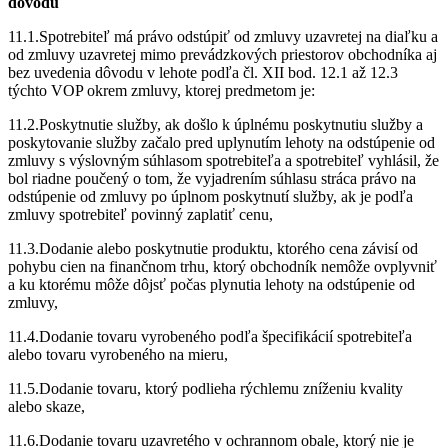
dôvodu
11.1.Spotrebiteľ má právo odstúpiť od zmluvy uzavretej na diaľku a
od zmluvy uzavretej mimo prevádzkových priestorov obchodníka aj
bez uvedenia dôvodu v lehote podľa čl. XII bod. 12.1 až 12.3
týchto VOP okrem zmluvy, ktorej predmetom je:
11.2.Poskytnutie služby, ak došlo k úplnému poskytnutiu služby a
poskytovanie služby začalo pred uplynutím lehoty na odstúpenie od
zmluvy s výslovným súhlasom spotrebiteľa a spotrebiteľ vyhlásil, že
bol riadne poučený o tom, že vyjadrením súhlasu stráca právo na
odstúpenie od zmluvy po úplnom poskytnutí služby, ak je podľa
zmluvy spotrebiteľ povinný zaplatiť cenu,
11.3.Dodanie alebo poskytnutie produktu, ktorého cena závisí od
pohybu cien na finančnom trhu, ktorý obchodník nemôže ovplyvniť
a ku ktorému môže dôjsť počas plynutia lehoty na odstúpenie od
zmluvy,
11.4.Dodanie tovaru vyrobeného podľa špecifikácií spotrebiteľa
alebo tovaru vyrobeného na mieru,
11.5.Dodanie tovaru, ktorý podlieha rýchlemu zníženiu kvality
alebo skaze,
11.6.Dodanie tovaru uzavretého v ochrannom obale, ktorý nie je