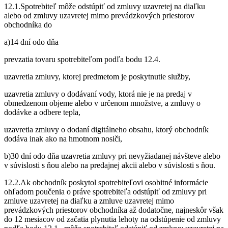
12.1.Spotrebiteľ môže odstúpiť od zmluvy uzavretej na diaľku
alebo od zmluvy uzavretej mimo prevádzkových priestorov
obchodníka do
a)14 dní odo dňa
prevzatia tovaru spotrebiteľom podľa bodu 12.4.
uzavretia zmluvy, ktorej predmetom je poskytnutie služby,
uzavretia zmluvy o dodávaní vody, ktorá nie je na predaj v
obmedzenom objeme alebo v určenom množstve, a zmluvy o
dodávke a odbere tepla,
uzavretia zmluvy o dodaní digitálneho obsahu, ktorý obchodník
dodáva inak ako na hmotnom nosiči,
b)30 dní odo dňa uzavretia zmluvy pri nevyžiadanej návšteve alebo
v súvislosti s ňou alebo na predajnej akcii alebo v súvislosti s ňou.
12.2.Ak obchodník poskytol spotrebiteľovi osobitné informácie
ohľadom poučenia o práve spotrebiteľa odstúpiť od zmluvy pri
zmluve uzavretej na diaľku a zmluve uzavretej mimo
prevádzkových priestorov obchodníka až dodatočne, najneskôr však
do 12 mesiacov od začatia plynutia lehoty na odstúpenie od zmluvy