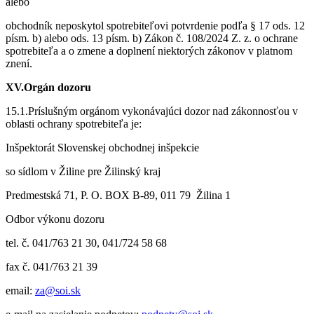
alebo
obchodník neposkytol spotrebiteľovi potvrdenie podľa § 17 ods. 12
písm. b) alebo ods. 13 písm. b) Zákon č. 108/2024 Z. z. o ochrane
spotrebiteľa a o zmene a doplnení niektorých zákonov v platnom
znení.
XV.Orgán dozoru
15.1.Príslušným orgánom vykonávajúci dozor nad zákonnosťou v
oblasti ochrany spotrebiteľa je:
Inšpektorát Slovenskej obchodnej inšpekcie
so sídlom v Žiline pre Žilinský kraj
Predmestská 71, P. O. BOX B-89, 011 79 Žilina 1
Odbor výkonu dozoru
tel. č. 041/763 21 30, 041/724 58 68
fax č. 041/763 21 39
email:
za@soi.sk