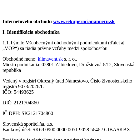
podmienky
Internetového obchodu
www.rekuperacianamieru.sk
I. Identifikácia obchodníka
1.1.Týmito Všeobecnými obchodnými podmienkami (ďalej aj
„VOP“) sa riadia právne vzťahy medzi spoločnosťou
Obchodné meno:
klimavent.sk
s. r. o.,
Miesto podnikania: 02801 Zábiedovo, Družstevná 6/12, Slovenská
republika
Vedený v registri Okresný úrad Námestovo, Číslo živnostenského
registra 9073/2026/L
IČO: 54493625
DIČ: 2121704860
IČ DPH: SK2121704860
Slovenská sporiteľňa, a.s.
Bankový účet: SK69 0900 0000 0051 9058 5646 / GIBASKBX