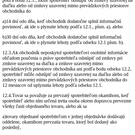
podľa bodu 12.1., môže spotrebiteľ odstúpiť od zmluvy uzavretej na
diaľku alebo od zmluvy uzavretej mimo prevádzkových priestorov
obchodníka do
a)14 dní odo dňa, keď obchodník dodatočne splnil informačnú
povinnosť, ak ide o plynutie lehoty podľa 12.1., písm. a), alebo
b)30 dní odo dňa, keď obchodník dodatočne splnil informačnú
povinnosť, ak ide o plynutie lehoty podľa odseku 12.1 písm. b).
12.3.Ak obchodník neposkytol spotrebiteľovi osobitné informácie
ohľadom poučenia o práve spotrebiteľa odstúpiť od zmluvy pri
zmluve uzavretej na diaľku a zmluve uzavretej mimo
prevádzkových priestorov obchodníka ani podľa bodu odseku 12.2,
spotrebiteľ môže odstúpiť od zmluvy uzavretej na diaľku alebo od
zmluvy uzavretej mimo prevádzkových priestorov obchodníka do
12 mesiacov od uplynutia lehoty podľa odseku 12.1.
12.4.Tovar sa považuje za prevzatý spotrebiteľom okamihom, keď
spotrebiteľ alebo ním určená tretia osoba okrem dopravcu prevezme
všetky časti objednaného tovaru, alebo ak sa
a)tovary objednané spotrebiteľom v jednej objednávke dodávajú
oddelene, okamihom prevzatia tovaru, ktorý bol dodaný ako
posledný,