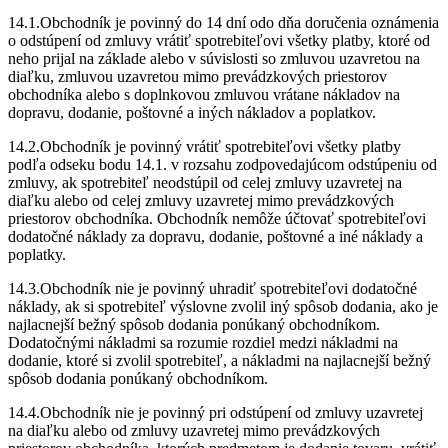
14.1.Obchodník je povinný do 14 dní odo dňa doručenia oznámenia
o odstúpení od zmluvy vrátiť spotrebiteľovi všetky platby, ktoré od
neho prijal na základe alebo v súvislosti so zmluvou uzavretou na
diaľku, zmluvou uzavretou mimo prevádzkových priestorov
obchodníka alebo s doplnkovou zmluvou vrátane nákladov na
dopravu, dodanie, poštovné a iných nákladov a poplatkov.
14.2.Obchodník je povinný vrátiť spotrebiteľovi všetky platby
podľa odseku bodu 14.1. v rozsahu zodpovedajúcom odstúpeniu od
zmluvy, ak spotrebiteľ neodstúpil od celej zmluvy uzavretej na
diaľku alebo od celej zmluvy uzavretej mimo prevádzkových
priestorov obchodníka. Obchodník nemôže účtovať spotrebiteľovi
dodatočné náklady za dopravu, dodanie, poštovné a iné náklady a
poplatky.
14.3.Obchodník nie je povinný uhradiť spotrebiteľovi dodatočné
náklady, ak si spotrebiteľ výslovne zvolil iný spôsob dodania, ako je
najlacnejší bežný spôsob dodania ponúkaný obchodníkom.
Dodatočnými nákladmi sa rozumie rozdiel medzi nákladmi na
dodanie, ktoré si zvolil spotrebiteľ, a nákladmi na najlacnejší bežný
spôsob dodania ponúkaný obchodníkom.
14.4.Obchodník nie je povinný pri odstúpení od zmluvy uzavretej
na diaľku alebo od zmluvy uzavretej mimo prevádzkových