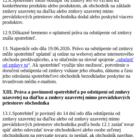
12.8.Spotrebiteľ môže odstúpiť od zmluvy len vo vzťahu ku
konkrétnemu produktu alebo produktom, ak obchodník na základe
zmluvy uzavretej na diaľku alebo zmluvy uzavretej mimo
prevádzkových priestorov obchodníka dodal alebo poskytol viacero
produktov.
12.9.Dôkazné bremeno o uplatnení práva na odstúpenie od zmluvy
znáša spotrebiteľ.
13. Najneskôr odo dňa 19.06.2026. Právo na odstúpenie od zmluvy
môže spotrebiteľ uplatniť aj online na webovej adrese internetového
obchodu predávajúceho, a to stlačením na slovné spojenie „
odstúpiť
od zmluvy tu
“. Ak spotrebiteľ využije túto možnosť, potvrdenie o
doručení odstúpenia od zmluvy vrátane jeho obsahu, dátumu a času
jeho odoslania spotrebiteľovi obchodník bezodkladne poskytne na
trvanlivom médiu e-mailom.
XIII. Práva a povinnosti spotrebiteľa po odstúpení od zmluvy
uzavretej na diaľku a zmluvy uzavretej mimo prevádzkových
priestorov obchodníka
13.1.Spotrebiteľ je povinný do 14 dní odo dňa odstúpenia od
zmluvy uzavretej na diaľku alebo od zmluvy uzavretej mimo
prevádzkových priestorov obchodníka podľa bodu 12.1 zaslať tovar
späť alebo odovzdať tovar obchodníkovi alebo osobe určenej
obchodníkom na prevzatie tovaru; to neplatí, ak obchodník navrhne,