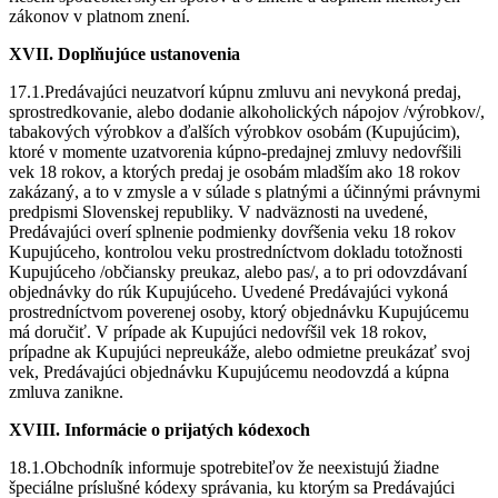
zákonov v platnom znení.
XVII. Doplňujúce ustanovenia
17.1.Predávajúci neuzatvorí kúpnu zmluvu ani nevykoná predaj,
sprostredkovanie, alebo dodanie alkoholických nápojov /výrobkov/,
tabakových výrobkov a ďalších výrobkov osobám (Kupujúcim),
ktoré v momente uzatvorenia kúpno-predajnej zmluvy nedovŕšili
vek 18 rokov, a ktorých predaj je osobám mladším ako 18 rokov
zakázaný, a to v zmysle a v súlade s platnými a účinnými právnymi
predpismi Slovenskej republiky. V nadväznosti na uvedené,
Predávajúci overí splnenie podmienky dovŕšenia veku 18 rokov
Kupujúceho, kontrolou veku prostredníctvom dokladu totožnosti
Kupujúceho /občiansky preukaz, alebo pas/, a to pri odovzdávaní
objednávky do rúk Kupujúceho. Uvedené Predávajúci vykoná
prostredníctvom poverenej osoby, ktorý objednávku Kupujúcemu
má doručiť. V prípade ak Kupujúci nedovŕšil vek 18 rokov,
prípadne ak Kupujúci nepreukáže, alebo odmietne preukázať svoj
vek, Predávajúci objednávku Kupujúcemu neodovzdá a kúpna
zmluva zanikne.
XVIII. Informácie o prijatých kódexoch
18.1.Obchodník informuje spotrebiteľov že neexistujú žiadne
špeciálne príslušné kódexy správania, ku ktorým sa Predávajúci