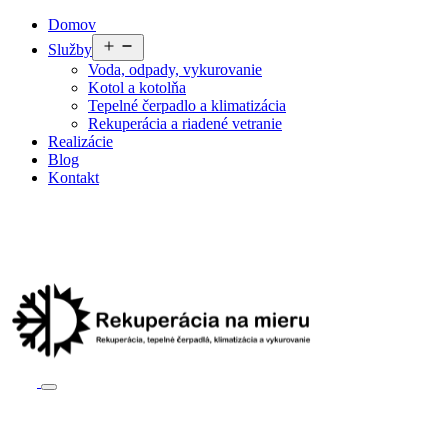
Preskočiť
Domov
na
Otvoriť
Služby
obsah
menu
Voda, odpady, vykurovanie
Kotol a kotolňa
Tepelné čerpadlo a klimatizácia
Rekuperácia a riadené vetranie
Realizácie
Blog
Kontakt
Všeobecné obchodné