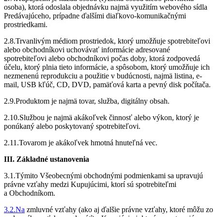
osoba), ktorá odoslala objednávku najmä využitím webového sídla
Predávajúceho, prípadne ďalšími diaľkovo-komunikačnými
prostriedkami.
2.8.Trvanlivým médiom prostriedok, ktorý umožňuje spotrebiteľovi
alebo obchodníkovi uchovávať informácie adresované
spotrebiteľovi alebo obchodníkovi počas doby, ktorá zodpovedá
účelu, ktorý plnia tieto informácie, a spôsobom, ktorý umožňuje ich
nezmenenú reprodukciu a použitie v budúcnosti, najmä listina, e-
mail, USB kľúč, CD, DVD, pamäťová karta a pevný disk počítača.
2.9.Produktom je najmä tovar, služba, digitálny obsah.
2.10.Službou je najmä akákoľvek činnosť alebo výkon, ktorý je
ponúkaný alebo poskytovaný spotrebiteľovi.
2.11.Tovarom je akákoľvek hmotná hnuteľná vec.
III. Základné ustanovenia
3.1.Týmito Všeobecnými obchodnými podmienkami sa upravujú
právne vzťahy medzi Kupujúcimi, ktorí sú spotrebiteľmi
a Obchodníkom.
3.2.Na
zmluvné vzťahy (ako aj ďalšie právne vzťahy, ktoré môžu zo