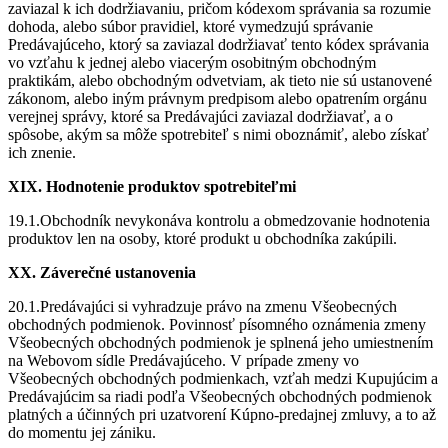
zaviazal k ich dodržiavaniu, pričom kódexom správania sa rozumie
dohoda, alebo súbor pravidiel, ktoré vymedzujú správanie
Predávajúceho, ktorý sa zaviazal dodržiavať tento kódex správania
vo vzťahu k jednej alebo viacerým osobitným obchodným
praktikám, alebo obchodným odvetviam, ak tieto nie sú ustanovené
zákonom, alebo iným právnym predpisom alebo opatrením orgánu
verejnej správy, ktoré sa Predávajúci zaviazal dodržiavať, a o
spôsobe, akým sa môže spotrebiteľ s nimi oboznámiť, alebo získať
ich znenie.
XIX. Hodnotenie produktov spotrebiteľmi
19.1.Obchodník nevykonáva kontrolu a obmedzovanie hodnotenia
produktov len na osoby, ktoré produkt u obchodníka zakúpili.
XX. Záverečné ustanovenia
20.1.Predávajúci si vyhradzuje právo na zmenu Všeobecných
obchodných podmienok. Povinnosť písomného oznámenia zmeny
Všeobecných obchodných podmienok je splnená jeho umiestnením
na Webovom sídle Predávajúceho. V prípade zmeny vo
Všeobecných obchodných podmienkach, vzťah medzi Kupujúcim a
Predávajúcim sa riadi podľa Všeobecných obchodných podmienok
platných a účinných pri uzatvorení Kúpno-predajnej zmluvy, a to až
do momentu jej zániku.