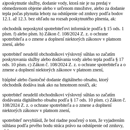
a)poskytnutie služby, dodanie vody, ktorá nie je na predaj v
obmedzenom objeme alebo v určenom množstve, alebo za dodanie
tepla počas plynutia lehoty na odstúpenie od zmluvy podľa bodov
12.1. až 12.3. bez ohľadu na rozsah poskytnutého plnenia, ak:
obchodník neposkytol spotrebiteľovi informácie podľa § 15 ods. 1
písm. f) alebo písm. h) Zákon č. 108/2024 Z. z. o ochrane
spotrebiteľa a o zmene a doplnení niektorých zákonov v platnom
znení, alebo
spotrebiteľ neudelil obchodníkovi výslovný súhlas so začatím
poskytovania služby alebo dodávania vody alebo tepla podľa § 17
ods. 10 písm. c) Zákon č. 108/2024 Z. z. o ochrane spotrebiteľa a o
zmene a doplnení niektorých zákonov v platnom znení,
b)úplné alebo čiastočné dodanie digitálneho obsahu, ktorý
obchodník dodáva inak ako na hmotnom nosiči, ak:
spotrebiteľ neudelil obchodníkovi výslovný súhlas so začatím
dodávania digitálneho obsahu podľa § 17 ods. 10 písm. c) Zákon č.
108/2024 Z. z. o ochrane spotrebiteľa a o zmene a doplnení
niektorých zákonov v platnom znení,
spotrebiteľ nevyhlásil, že bol riadne poučený o tom, že vyjadrením
súhlasu podľa prvého bodu stráca právo na odstúpenie od zmluvy,