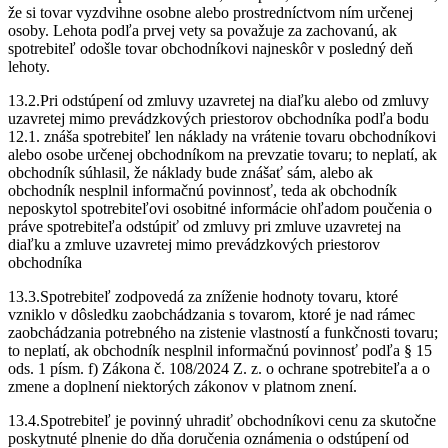
že si tovar vyzdvihne osobne alebo prostredníctvom ním určenej
osoby. Lehota podľa prvej vety sa považuje za zachovanú, ak
spotrebiteľ odošle tovar obchodníkovi najneskôr v posledný deň
lehoty.
13.2.Pri odstúpení od zmluvy uzavretej na diaľku alebo od zmluvy
uzavretej mimo prevádzkových priestorov obchodníka podľa bodu
12.1. znáša spotrebiteľ len náklady na vrátenie tovaru obchodníkovi
alebo osobe určenej obchodníkom na prevzatie tovaru; to neplatí, ak
obchodník súhlasil, že náklady bude znášať sám, alebo ak
obchodník nesplnil informačnú povinnosť, teda ak obchodník
neposkytol spotrebiteľovi osobitné informácie ohľadom poučenia o
práve spotrebiteľa odstúpiť od zmluvy pri zmluve uzavretej na
diaľku a zmluve uzavretej mimo prevádzkových priestorov
obchodníka
13.3.Spotrebiteľ zodpovedá za zníženie hodnoty tovaru, ktoré
vzniklo v dôsledku zaobchádzania s tovarom, ktoré je nad rámec
zaobchádzania potrebného na zistenie vlastností a funkčnosti tovaru;
to neplatí, ak obchodník nesplnil informačnú povinnosť podľa § 15
ods. 1 písm. f) Zákona č. 108/2024 Z. z. o ochrane spotrebiteľa a o
zmene a doplnení niektorých zákonov v platnom znení.
13.4.Spotrebiteľ je povinný uhradiť obchodníkovi cenu za skutočne
poskytnuté plnenie do dňa doručenia oznámenia o odstúpení od