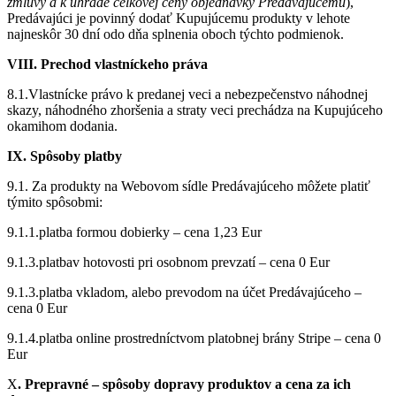
zmluvy a k úhrade celkovej ceny objednávky Predávajúcemu
),
Predávajúci je povinný dodať Kupujúcemu produkty v lehote
najneskôr 30 dní odo dňa splnenia oboch týchto podmienok.
VIII. Prechod vlastníckeho práva
8.1.Vlastnícke právo k predanej veci a nebezpečenstvo náhodnej
skazy, náhodného zhoršenia a straty veci prechádza na Kupujúceho
okamihom dodania.
IX. Spôsoby platby
9.1. Za produkty na Webovom sídle Predávajúceho môžete platiť
týmito spôsobmi:
9.1.1.platba formou dobierky – cena 1,23 Eur
9.1.3.platbav hotovosti pri osobnom prevzatí – cena 0 Eur
9.1.3.platba vkladom, alebo prevodom na účet Predávajúceho –
cena 0 Eur
9.1.4.platba online prostredníctvom platobnej brány Stripe – cena 0
Eur
X
. Prepravné – spôsoby dopravy produktov a cena za ich