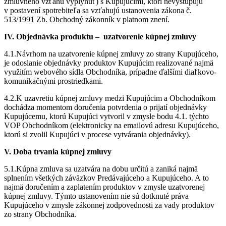
zmluvného vzťahu vyplynúť) s Kupujúcimi, ktorí nevystupujú
v postavení spotrebiteľa sa vzťahujú ustanovenia zákona č.
513/1991 Zb. Obchodný zákonník v platnom znení.
IV. Objednávka produktu – uzatvorenie kúpnej zmluvy
4.1.Návrhom na uzatvorenie kúpnej zmluvy zo strany Kupujúceho,
je odoslanie objednávky produktov Kupujúcim realizované najmä
využitím webového sídla Obchodníka, prípadne ďalšími diaľkovo-
komunikačnými prostriedkami.
4.2.K uzavretiu kúpnej zmluvy medzi Kupujúcim a Obchodníkom
dochádza momentom doručenia potvrdenia o prijatí objednávky
Kupujúcemu, ktorú Kupujúci vytvoril v zmysle bodu 4.1. týchto
VOP Obchodníkom (elektronicky na emailovú adresu Kupujúceho,
ktorú si zvolil Kupujúci v procese vytvárania objednávky).
V. Doba trvania kúpnej zmluvy
5.1.Kúpna zmluva sa uzatvára na dobu určitú a zaniká najmä
splnením všetkých záväzkov Predávajúceho a Kupujúceho. A to
najmä doručením a zaplatením produktov v zmysle uzatvorenej
kúpnej zmluvy. Týmto ustanovením nie sú dotknuté práva
Kupujúceho v zmysle zákonnej zodpovednosti za vady produktov
zo strany Obchodníka.