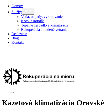
Preskočiť
Domov
na
Otvoriť
Služby
obsah
menu
Voda, odpady, vykurovanie
Kotol a kotolňa
Tepelné čerpadlo a klimatizácia
Rekuperácia a riadené vetranie
Realizácie
Blog
Kontakt
Kazetová klimatizácia Oravské