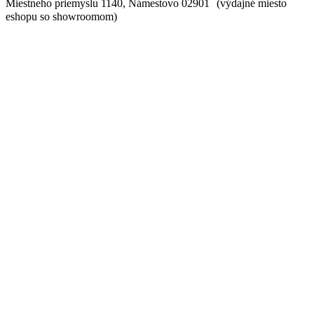
Miestneho priemyslu 1140, Námestovo 02901 (výdajné miesto
eshopu so showroomom)