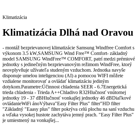
Klimatizácia
Klimatizácia Dlhá nad Oravou
- montáž bezprievanovej klimatizácie Samsung Windfree Comfort s
výkonom 3.5 kW,SAMSUNG Wind Free™ Comfort- základný
model SAMSUNG WindFree™ COMFORT, patrí medzi prémiové
jednotky s jedinečným bezprievanovým režimom WindFree, ktorý
neovplyvňuje užívateľa studeným vzduchom. Jednotka navyše
disponuje umelou inteligenciou (AI) a pomocou WIFI môžete
vzdialene monitorovať a ovládať klimatizáciu jediným
dotykom.Parametre:Účinnost chladenia SEER - 6.7Energetická
trieda chladenia - Trieda A++Chladivo R32Hlučnosť vnútornej
jednotky 19 - 37 dBHlučnosť vonkajšej jednotky 46 dBDiaľkové
ovládanieWiFi ánoVýbava"Easy Filter Plus" filter"HD filter
"Základný "Eaasy plus" filter pokrýva celú plochu na saní vzduchu
a vďaka vysokej hustote zachytáva jemný prach. "Easy Filter Plus"
je umiestnený na vonkajšej...