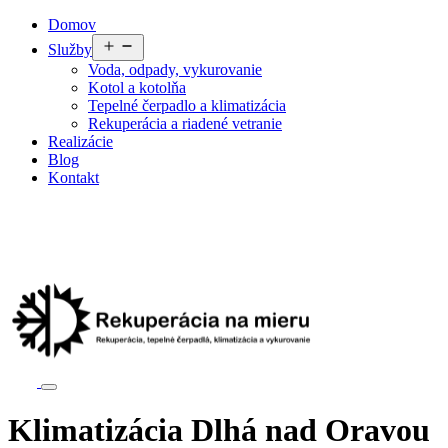
Preskočiť
Domov
na
Otvoriť
Služby
obsah
menu
Voda, odpady, vykurovanie
Kotol a kotolňa
Tepelné čerpadlo a klimatizácia
Rekuperácia a riadené vetranie
Realizácie
Blog
Kontakt
Klimatizácia Dlhá nad Oravou