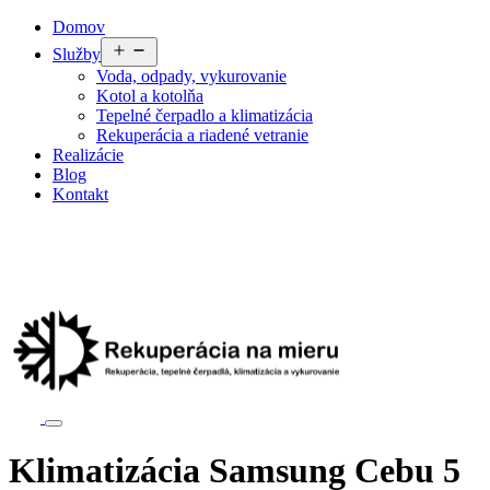
Domov
Služby
Voda, odpady, vykurovanie
Kotol a kotolňa
Tepelné čerpadlo a klimatizácia
Rekuperácia a riadené vetranie
Realizácie
Blog
Kontakt
Klimatizácia Samsung Cebu 5