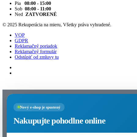
Pia
08:00 - 15:00
Sob
08:00 - 11:00
Ned
ZATVORENÉ
© 2025 Rekuperácia na mieru, Všetky práva vyhradené.
VOP
GDPR
Reklamačný poriadok
Reklamačný formulár
Odstúpiť od zmluvy tu
Nastavenia cookies
Nový e-shop je spustený
Nakupujte pohodlne online