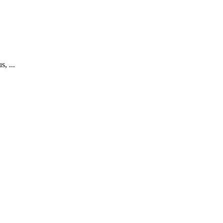
, ...