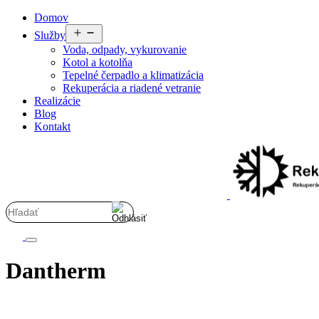
Preskočiť
Domov
na
Otvoriť
Služby
obsah
menu
Voda, odpady, vykurovanie
Kotol a kotolňa
Tepelné čerpadlo a klimatizácia
Rekuperácia a riadené vetranie
Realizácie
Blog
Kontakt
Dantherm