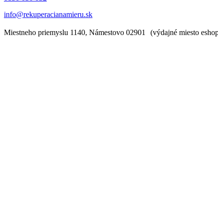
info@rekuperacianamieru.sk
Miestneho priemyslu 1140, Námestovo 02901 (výdajné miesto esh