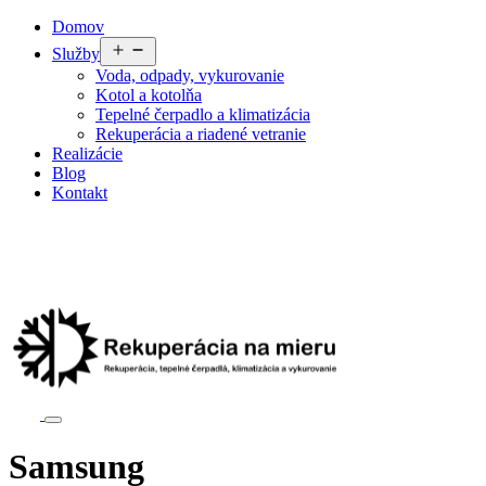
Preskočiť
Domov
na
Otvoriť
Služby
obsah
menu
Voda, odpady, vykurovanie
Kotol a kotolňa
Tepelné čerpadlo a klimatizácia
Rekuperácia a riadené vetranie
Realizácie
Blog
Kontakt
Samsung