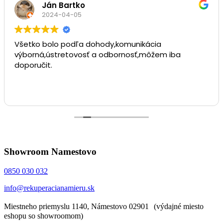
Ján Bartko
2024-04-05
Všetko bolo podľa dohody,komunikácia
výborná,ústretovosť a odbornosť,môžem iba
doporučit.
Showroom Namestovo
0850 030 032
info@rekuperacianamieru.sk
Miestneho priemyslu 1140, Námestovo 02901 (výdajné miesto
eshopu so showroomom)