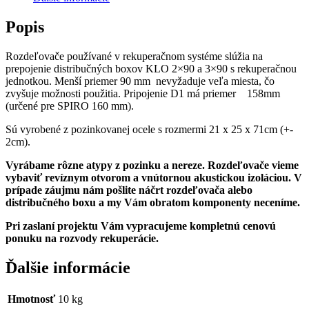
x
90
Popis
Rozdeľovače používané v rekuperačnom systéme slúžia na
prepojenie distribučných boxov KLO 2×90 a 3×90 s rekuperačnou
jednotkou. Menší priemer 90 mm nevyžaduje veľa miesta, čo
zvyšuje možnosti použitia. Pripojenie D1 má priemer 158mm
(určené pre SPIRO 160 mm).
Sú vyrobené z pozinkovanej ocele s rozmermi 21 x 25 x 71cm (+-
2cm).
Vyrábame rôzne atypy z pozinku a nereze. Rozdeľovače vieme
vybaviť revíznym otvorom a vnútornou akustickou izoláciou. V
prípade záujmu nám pošlite náčrt rozdeľovača alebo
distribučného boxu a my Vám obratom komponenty neceníme.
Pri zaslaní projektu Vám vypracujeme kompletnú cenovú
ponuku na rozvody rekuperácie.
Ďalšie informácie
Hmotnosť
10 kg