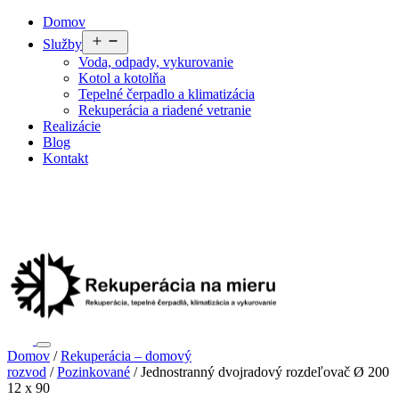
Preskočiť
Domov
na
Otvoriť
Služby
obsah
menu
Voda, odpady, vykurovanie
Kotol a kotolňa
Tepelné čerpadlo a klimatizácia
Rekuperácia a riadené vetranie
Realizácie
Blog
Kontakt
Domov
/
Rekuperácia – domový
rozvod
/
Pozinkované
/ Jednostranný dvojradový rozdeľovač Ø 200
12 x 90