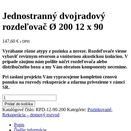
Jednostranný dvojradový
rozdeľovač Ø 200 12 x 90
147,60
€
s DPH
Vyrábame rôzne atypy z pozinku a nereze. Rozdeľovače vieme
vybaviť revíznym otvorom a vnútornou akustickou izoláciou. V
prípade záujmu nám pošlite náčrt rozdeľovača alebo
distribučného boxu a my Vám obratom komponenty neceníme.
Pri zaslaní projektu Vám vypracujeme kompletnú cenovú
ponuku na rozvody rekuperácie a zdarma privezieme v rámci
SR.
množstvo
Jednostranný
Pridať do košíka
dvojradový
Katalógové číslo:
RPD-12-90-200
Kategórie:
Pozinkované
,
rozdeľovač
Rekuperácia – domový rozvod
Ø
200
Popis
12
Ďalšie informácie