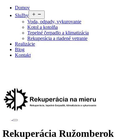
Preskočiť
Domov
na
Otvoriť
Služby
obsah
menu
Voda, odpady, vykurovanie
Kotol a kotolňa
Tepelné čerpadlo a klimatizácia
Rekuperácia a riadené vetranie
Realizácie
Blog
Kontakt
Rekuperácia Ružomberok