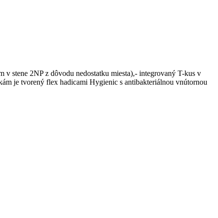
 v stene 2NP z dôvodu nedostatku miesta),- integrovaný T-kus v
ám je tvorený flex hadicami Hygienic s antibakteriálnou vnútornou