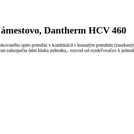
 Námestovo, Dantherm HCV 460
kovaného spiro potrubia v kombinácii s hranatým potrubím (zasekaným
m zabezpečia útlm hluku jednotky,- rozvod od rozdeľovačov k jednotk