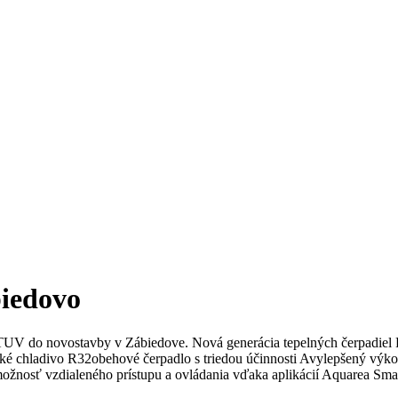
biedovo
 TUV do novostavby v Zábiedove. Nová generácia tepelných čerpadiel 
gické chladivo R32obehové čerpadlo s triedou účinnosti Avylepšený v
možnosť vzdialeného prístupu a ovládania vďaka aplikácií Aquarea 