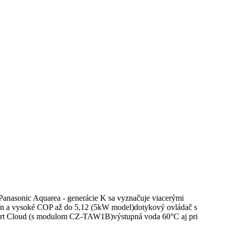
Panasonic Aquarea - generácie K sa vyznačuje viacerými
ýkon a vysoké COP až do 5,12 (5kW model)dotykový ovládač s
Smart Cloud (s modulom CZ-TAW1B)výstupná voda 60°C aj pri