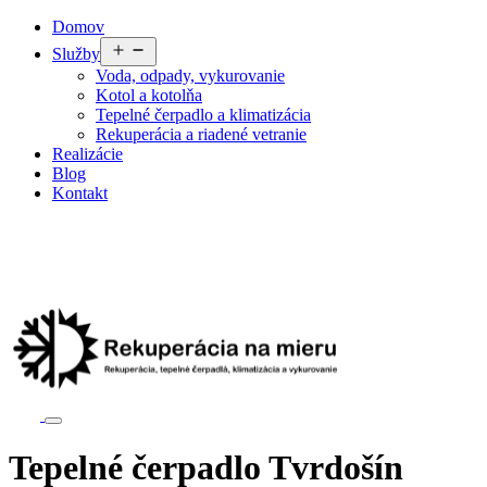
Preskočiť
Domov
na
Otvoriť
Služby
obsah
menu
Voda, odpady, vykurovanie
Kotol a kotolňa
Tepelné čerpadlo a klimatizácia
Rekuperácia a riadené vetranie
Realizácie
Blog
Kontakt
Tepelné čerpadlo Tvrdošín