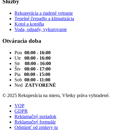
Služby
Rekuperácia a riadené vetranie
Tepelné čerpadlo a klimatizácia
Kotol a kotolňa
Voda, odpady, vykurovanie
Otváracia doba
Pon
08:00 - 16:00
Utr
08:00 - 16:00
Str
08:00 - 16:00
Štv
08:00 - 17:00
Pia
08:00 - 15:00
Sob
08:00 - 11:00
Ned
ZATVORENÉ
© 2025 Rekuperácia na mieru, Všetky práva vyhradené.
VOP
GDPR
Reklamačný poriadok
Reklamačný formulár
Odstúpiť od zmluvy tu