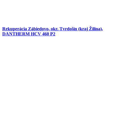
Rekuperácia Zábiedovo, okr. Tvrdošín (kraj Žilina),
DANTHERM HCV 460 P2