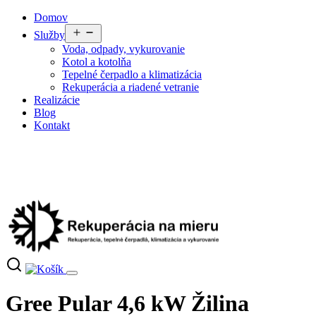
Preskočiť
Domov
na
Otvoriť
Služby
obsah
menu
Voda, odpady, vykurovanie
Kotol a kotolňa
Tepelné čerpadlo a klimatizácia
Rekuperácia a riadené vetranie
Realizácie
Blog
Kontakt
Gree Pular 4,6 kW Žilina