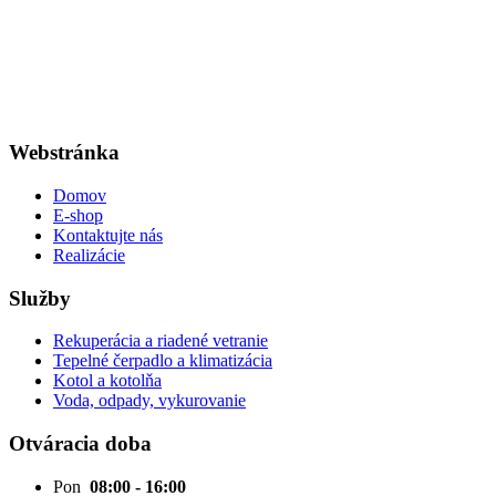
Webstránka
Domov
E-shop
Kontaktujte nás
Realizácie
Služby
Rekuperácia a riadené vetranie
Tepelné čerpadlo a klimatizácia
Kotol a kotolňa
Voda, odpady, vykurovanie
Otváracia doba
Pon
08:00 - 16:00