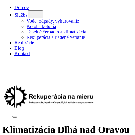
Domov
Služby
Voda, odpady, vykurovanie
Kotol a kotolňa
Tepelné čerpadlo a klimatizácia
Rekuperácia a riadené vetranie
Realizácie
Blog
Kontakt
Klimatizácia Dlhá nad Oravou