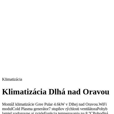
Klimatizácia
Klimatizácia Dlhá nad Oravou
Montáž klimatizácie Gree Pular 4.6kW v Dlhej nad Oravou.WiFi
modulCold Plasma generátor7 stupňov rýchlosti ventilátoraPohyb
lamiel vodorovne aj zvisleFunkcia temperovania na 8 °CPohodlná