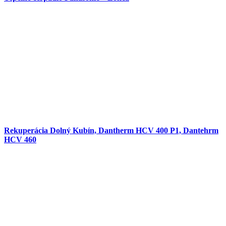
Rekuperácia Dolný Kubín, Dantherm HCV 400 P1, Dantehrm
HCV 460