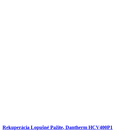
Rekuperácia Lopušné Pažite, Dantherm HCV400P1