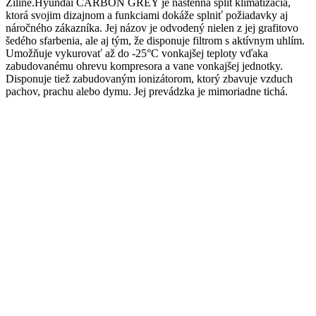
Žiline.Hyundai CARBON GREY je nástenná split klimatizácia,
ktorá svojim dizajnom a funkciami dokáže splniť požiadavky aj
náročného zákazníka. Jej názov je odvodený nielen z jej grafitovo
šedého sfarbenia, ale aj tým, že disponuje filtrom s aktívnym uhlím.
Umožňuje vykurovať až do -25°C vonkajšej teploty vďaka
zabudovanému ohrevu kompresora a vane vonkajšej jednotky.
Disponuje tiež zabudovaným ionizátorom, ktorý zbavuje vzduch
pachov, prachu alebo dymu. Jej prevádzka je mimoriadne tichá.