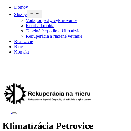
Preskočiť
Domov
na
Otvoriť
Služby
obsah
menu
Voda, odpady, vykurovanie
Kotol a kotolňa
Tepelné čerpadlo a klimatizácia
Rekuperácia a riadené vetranie
Realizácie
Blog
Kontakt
Klimatizácia Petrovice