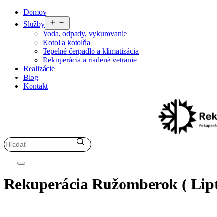
Preskočiť
Domov
na
Otvoriť
Služby
obsah
menu
Voda, odpady, vykurovanie
Kotol a kotolňa
Tepelné čerpadlo a klimatizácia
Rekuperácia a riadené vetranie
Realizácie
Blog
Kontakt
Rekuperácia Ružomberok ( Lipt