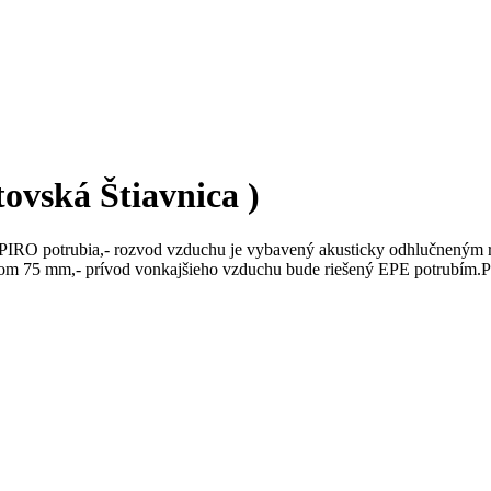
ovská Štiavnica )
PIRO potrubia,- rozvod vzduchu je vybavený akusticky odhlučneným r
om 75 mm,- prívod vonkajšieho vzduchu bude riešený EPE potrubím.Ponu