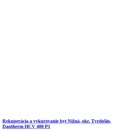
Rekuperácia a vykurovanie byt Nižná, okr. Tvrdošín,
Dantherm HCV 400 P1