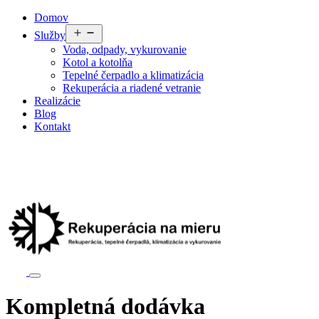
Domov
Služby
Voda, odpady, vykurovanie
Kotol a kotolňa
Tepelné čerpadlo a klimatizácia
Rekuperácia a riadené vetranie
Realizácie
Blog
Kontakt
Kompletná dodávka