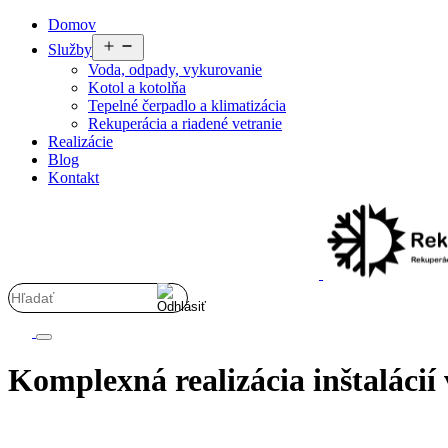
Preskočiť
Domov
na
Otvoriť
Služby
obsah
menu
Voda, odpady, vykurovanie
Kotol a kotolňa
Tepelné čerpadlo a klimatizácia
Rekuperácia a riadené vetranie
Realizácie
Blog
Kontakt
Komplexná realizácia inštaláci