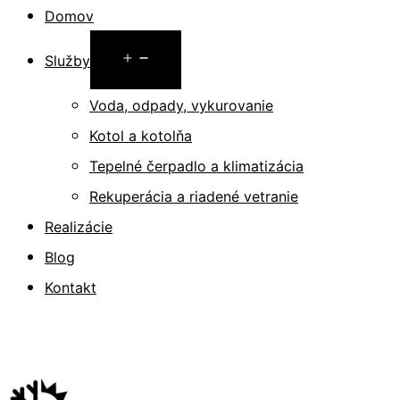
Preskočiť
Domov
na
Otvoriť
Služby
obsah
menu
Voda, odpady, vykurovanie
Kotol a kotolňa
Tepelné čerpadlo a klimatizácia
Rekuperácia a riadené vetranie
Realizácie
Blog
Kontakt