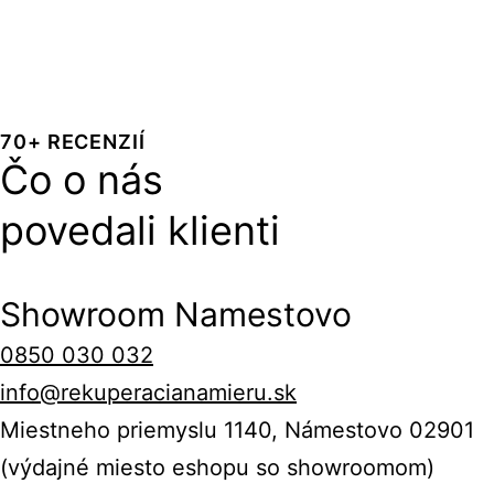
70+ RECENZIÍ
Čo o nás
povedali klienti
Showroom Namestovo
0850 030 032
info@rekuperacianamieru.sk
Miestneho priemyslu 1140, Námestovo 02901
(výdajné miesto eshopu so showroomom)