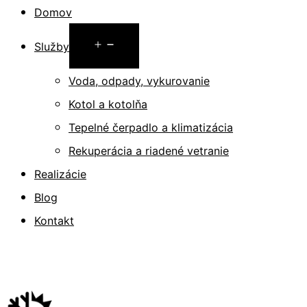
Preskočiť
Domov
na
Otvoriť
Služby
obsah
menu
Voda, odpady, vykurovanie
Kotol a kotolňa
Tepelné čerpadlo a klimatizácia
Rekuperácia a riadené vetranie
Realizácie
Blog
Kontakt