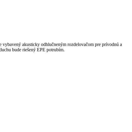
je vybavený akusticky odhlučneným rozdelovačom pre prívodnú a
zduchu bude riešený EPE potrubím.