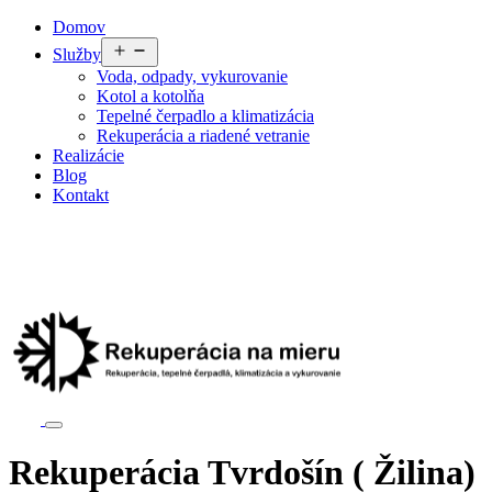
Preskočiť
Domov
na
Otvoriť
Služby
obsah
menu
Voda, odpady, vykurovanie
Kotol a kotolňa
Tepelné čerpadlo a klimatizácia
Rekuperácia a riadené vetranie
Realizácie
Blog
Kontakt
Rekuperácia Tvrdošín ( Žilina)