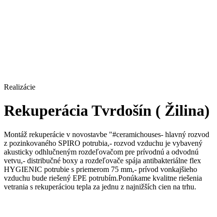
Realizácie
Rekuperácia Tvrdošín ( Žilina)
Montáž rekuperácie v novostavbe "#ceramichouses- hlavný rozvod
z pozinkovaného SPIRO potrubia,- rozvod vzduchu je vybavený
akusticky odhlučneným rozdeľovačom pre prívodnú a odvodnú
vetvu,- distribučné boxy a rozdeľovače spája antibakteriálne flex
HYGIENIC potrubie s priemerom 75 mm,- prívod vonkajšieho
vzduchu bude riešený EPE potrubím.Ponúkame kvalitne riešenia
vetrania s rekuperáciou tepla za jednu z najnižších cien na trhu.