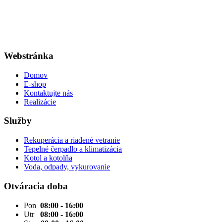
Webstránka
Domov
E-shop
Kontaktujte nás
Realizácie
Služby
Rekuperácia a riadené vetranie
Tepelné čerpadlo a klimatizácia
Kotol a kotolňa
Voda, odpady, vykurovanie
Otváracia doba
Pon
08:00 - 16:00
Utr
08:00 - 16:00