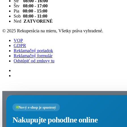
Str
08:00 - 16:00
Štv
08:00 - 17:00
Pia
08:00 - 15:00
Sob
08:00 - 11:00
Ned
ZATVORENÉ
© 2025 Rekuperácia na mieru, Všetky práva vyhradené.
VOP
GDPR
Reklamačný poriadok
Reklamačný formulár
Odstúpiť od zmluvy tu
Nastavenia cookies
Nový e-shop je spustený
Nakupujte pohodlne online