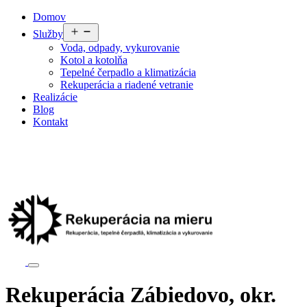
Preskočiť
Domov
na
Otvoriť
Služby
obsah
menu
Voda, odpady, vykurovanie
Kotol a kotolňa
Tepelné čerpadlo a klimatizácia
Rekuperácia a riadené vetranie
Realizácie
Blog
Kontakt
Rekuperácia Zábiedovo, okr.