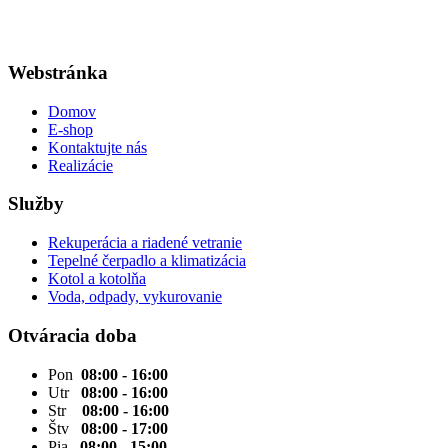
Webstránka
Domov
E-shop
Kontaktujte nás
Realizácie
Služby
Rekuperácia a riadené vetranie
Tepelné čerpadlo a klimatizácia
Kotol a kotolňa
Voda, odpady, vykurovanie
Otváracia doba
Pon
08:00 - 16:00
Utr
08:00 - 16:00
Str
08:00 - 16:00
Štv
08:00 - 17:00
Pia
08:00 - 15:00