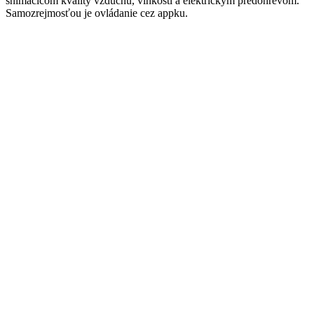
snímaclčom kvality vzduchu, vlhkosti a elektrickým predohrevom.
Samozrejmosťou je ovládanie cez appku.