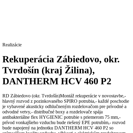
Realizácie
Rekuperácia Zábiedovo, okr.
Tvrdošín (kraj Žilina),
DANTHERM HCV 460 P2
RD Zábiedovo (okr. Tvrdošín)Montáž rekuperácie v novostavbe,-
hlavný rozvod z pozinkovaného SPIRO potrubia,- každé poschodie
je vybavené akusticky odhlučneným rozdelovačom pre prívodné a
odvodné vetvy,- distribučné boxy a rozdelovače spája
antibakteriálne flex HYGIENIC potrubie s priemerom 75 mm,-
prívod vonkajšieho vzduchu bude riešený EPE potrubím,- rozvod
bude napojený na jednotku DANTHERM HCV 460 P2 so