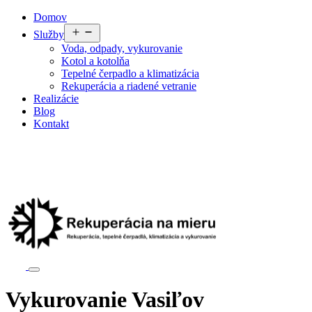
Preskočiť
Domov
na
Otvoriť
Služby
obsah
menu
Voda, odpady, vykurovanie
Kotol a kotolňa
Tepelné čerpadlo a klimatizácia
Rekuperácia a riadené vetranie
Realizácie
Blog
Kontakt
Vykurovanie Vasiľov