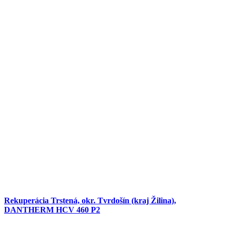
Rekuperácia Trstená, okr. Tvrdošín (kraj Žilina),
DANTHERM HCV 460 P2