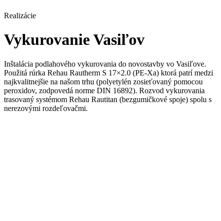
Realizácie
Vykurovanie Vasiľov
Inštalácia podlahového vykurovania do novostavby vo Vasiľove.
Použitá rúrka Rehau Rautherm S 17×2.0 (PE-Xa) ktorá patrí medzi
najkvalitnejšie na našom trhu (polyetylén zosieťovaný pomocou
peroxidov, zodpovedá norme DIN 16892). Rozvod vykurovania
trasovaný systémom Rehau Rautitan (bezgumičkové spoje) spolu s
nerezovými rozdeľovačmi.