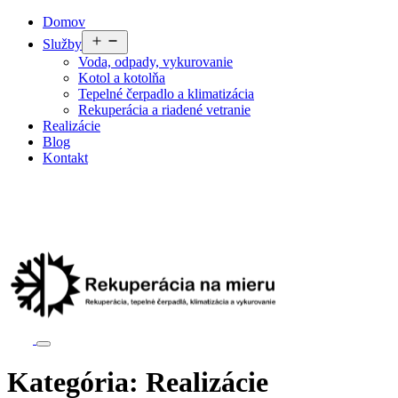
Preskočiť
Domov
na
Otvoriť
Služby
obsah
menu
Voda, odpady, vykurovanie
Kotol a kotolňa
Tepelné čerpadlo a klimatizácia
Rekuperácia a riadené vetranie
Realizácie
Blog
Kontakt
Kategória:
Realizácie