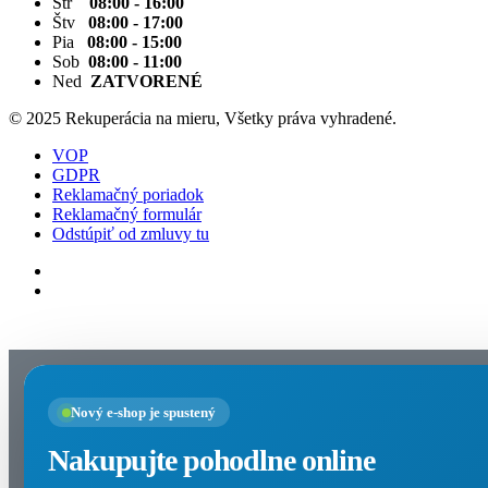
Str
08:00 - 16:00
Štv
08:00 - 17:00
Pia
08:00 - 15:00
Sob
08:00 - 11:00
Ned
ZATVORENÉ
© 2025 Rekuperácia na mieru, Všetky práva vyhradené.
VOP
GDPR
Reklamačný poriadok
Reklamačný formulár
Odstúpiť od zmluvy tu
Nastavenia cookies
Nový e-shop je spustený
Nakupujte pohodlne online