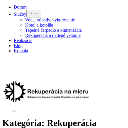
Preskočiť
Domov
na
Otvoriť
Služby
obsah
menu
Voda, odpady, vykurovanie
Kotol a kotolňa
Tepelné čerpadlo a klimatizácia
Rekuperácia a riadené vetranie
Realizácie
Blog
Kontakt
Kategória:
Rekuperácia