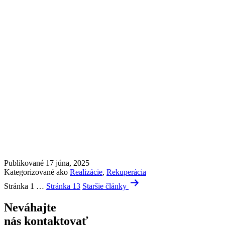
Publikované
17 júna, 2025
Kategorizované ako
Realizácie
,
Rekuperácia
Stránkovanie
Stránka 1
…
Stránka 13
Staršie
články
príspevkov
Neváhajte
nás kontaktovať