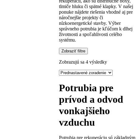
rekuperácii, ako sú distribučné boxy,
tlmiče hluku či spätné klapky. V našej
ponuke nájdete riešenia vhodné aj pre
náročnejšie projekty či
nízkoenergetické stavby. Výber
správneho potrubia je kľúčom k dlhej
životnosti a spoľahlivosti celého
systému.
Zobraziť filtre
Zobrazujú sa 4 výsledky
Potrubia pre
prívod a odvod
vonkajšieho
vzduchu
Potrubia pre rekuperáciu sú základným