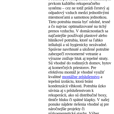
prvkom každého rekuperačného
systému – cez ne totiž prúdi čerstvý aj
odpadový vzduch medzi jednotlivými
miestnosťami a samotnou jednotkou.
Tieto potrubia musia byť odolné, tesné
a čo najviac optimalizované na tichý
prenos vzduchu. V domácnostiach sa
najčastejšie používajú plastové alebo
hliníkové potrubia, ktoré sa ľahko
inštalujú a sú hygienicky nezávadné.
Správne navrhnuté a uložené potrubie
zabezpečí rovnomerné vetranie a
výrazne znižuje hluk aj tepelné straty.
Sú vhodné do rodinných domov, bytov
aj komerčných priestorov. Pre
efektívnu montáž je vhodné využiť
kvalitné
montážne príslušenstvo
a
tepelnú izoláciu, ktorá bráni
kondenzácii vlhkosti. Potrubia úzko
súvisia aj s príslušenstvom k
rekuperácii, ako sú distribučné boxy,
tlmiče hluku či spätné klapky. V našej
ponuke nájdete riešenia vhodné aj pre
náročnejšie projekty či
nízkoenergetické stavby. Výber