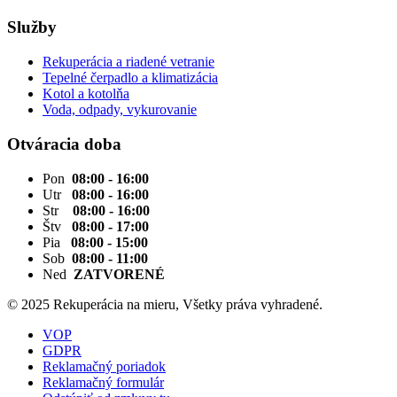
Služby
Rekuperácia a riadené vetranie
Tepelné čerpadlo a klimatizácia
Kotol a kotolňa
Voda, odpady, vykurovanie
Otváracia doba
Pon
08:00 - 16:00
Utr
08:00 - 16:00
Str
08:00 - 16:00
Štv
08:00 - 17:00
Pia
08:00 - 15:00
Sob
08:00 - 11:00
Ned
ZATVORENÉ
© 2025 Rekuperácia na mieru, Všetky práva vyhradené.
VOP
GDPR
Reklamačný poriadok
Reklamačný formulár