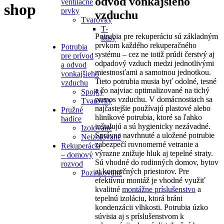
odvod vonkajšieho
ventilačné
shop
prvky
vzduchu
Tvarovky
T-
Potrubia pre rekuperáciu sú základným
kusy
prvkom každého rekuperačného
Potrubia
systému – cez ne totiž prúdi čerstvý aj
pre prívod
odpadový vzduch medzi jednotlivými
a odvod
miestnosťami a samotnou jednotkou.
vonkajšieho
Tieto potrubia musia byť odolné, tesné
vzduchu
a čo najviac optimalizované na tichý
Spojky
prenos vzduchu. V domácnostiach sa
Tvarovky
najčastejšie používajú plastové alebo
Pružné
hliníkové potrubia, ktoré sa ľahko
hadice
inštalujú a sú hygienicky nezávadné.
Izolované
Správne navrhnuté a uložené potrubie
Neizolované
zabezpečí rovnomerné vetranie a
Rekuperácia
výrazne znižuje hluk aj tepelné straty.
– domový
Sú vhodné do rodinných domov, bytov
rozvod
aj komerčných priestorov. Pre
Pozinkované
efektívnu montáž je vhodné využiť
kvalitné
montážne príslušenstvo
a
tepelnú izoláciu, ktorá bráni
kondenzácii vlhkosti. Potrubia úzko
súvisia aj s príslušenstvom k