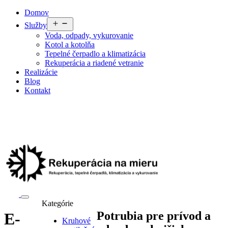
Preskočiť
Domov
na
Otvoriť
Služby
obsah
menu
Voda, odpady, vykurovanie
Kotol a kotolňa
Tepelné čerpadlo a klimatizácia
Rekuperácia a riadené vetranie
Realizácie
Blog
Kontakt
Kategórie
Potrubia pre prívod a
E-
Kruhové