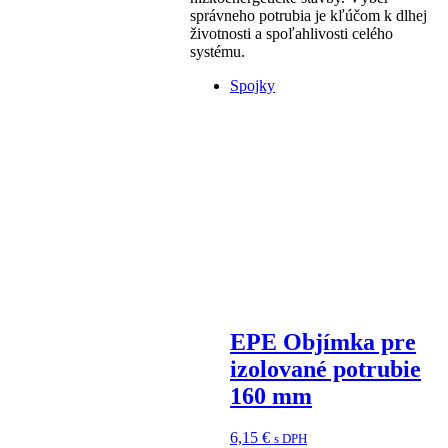
správneho potrubia je kľúčom k dlhej
životnosti a spoľahlivosti celého
systému.
Spojky
EPE Objímka pre
izolované potrubie
160 mm
6,15
€
s DPH