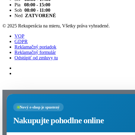
Pia
08:00 - 15:00
Sob
08:00 - 11:00
Ned
ZATVORENÉ
© 2025 Rekuperácia na mieru, Všetky práva vyhradené.
VOP
GDPR
Reklamačný poriadok
Reklamačný formulár
Odstúpiť od zmluvy tu
Nastavenia cookies
Nový e-shop je spustený
Nakupujte pohodlne online