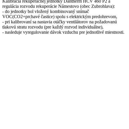
Kalibrácia rekuperačnej jednotky Dantherm HCV 460 P2 a
regulácia rozvodu rekuperácie Námestovo (obec Zubrohlava):
- do jednotky bol vložený kombinovaný snímač
VOC(CO2+prchavé častice) spolu s elektrickým predohrevom,
- pri kalibrovaní sa nastavia otáčky ventilátorov na požadovanú
tlakovú stratu rozvodu (pre každý rozvod individuálne),
- nasleduje vyregulovanie dávok vzduchu pre jednotlivé miestnosti.