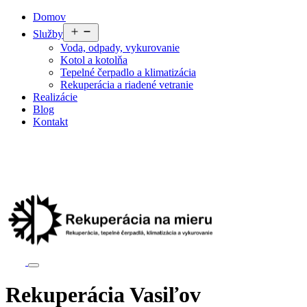
Domov
Služby
Voda, odpady, vykurovanie
Kotol a kotolňa
Tepelné čerpadlo a klimatizácia
Rekuperácia a riadené vetranie
Realizácie
Blog
Kontakt
Rekuperácia Vasiľov