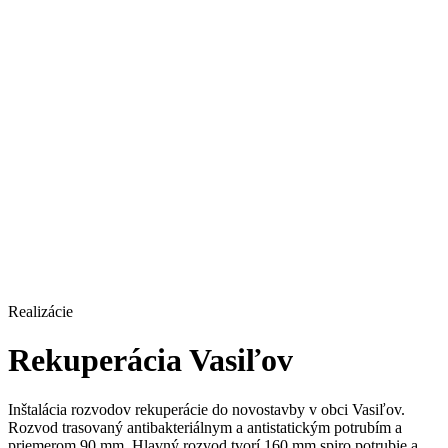
Realizácie
Rekuperácia Vasiľov
Inštalácia rozvodov rekuperácie do novostavby v obci Vasiľov.
Rozvod trasovaný antibakteriálnym a antistatickým potrubím a
priemerom 90 mm. Hlavný rozvod tvorí 160 mm spiro potrubie a