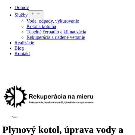
Preskočiť
Domov
na
Otvoriť
Služby
obsah
menu
Voda, odpady, vykurovanie
Kotol a kotolňa
Tepelné čerpadlo a klimatizácia
Rekuperácia a riadené vetranie
Realizácie
Blog
Kontakt
Plynový kotol, úprava vody a