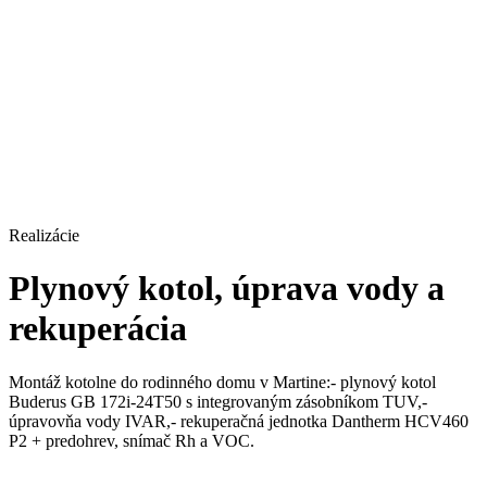
Realizácie
Plynový kotol, úprava vody a
rekuperácia
Montáž kotolne do rodinného domu v Martine:- plynový kotol
Buderus GB 172i-24T50 s integrovaným zásobníkom TUV,-
úpravovňa vody IVAR,- rekuperačná jednotka Dantherm HCV460
P2 + predohrev, snímač Rh a VOC.