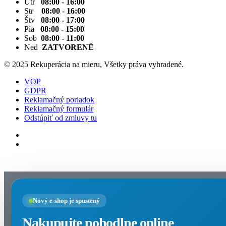
Utr
08:00 - 16:00
Str
08:00 - 16:00
Štv
08:00 - 17:00
Pia
08:00 - 15:00
Sob
08:00 - 11:00
Ned
ZATVORENÉ
© 2025 Rekuperácia na mieru, Všetky práva vyhradené.
VOP
GDPR
Reklamačný poriadok
Reklamačný formulár
Odstúpiť od zmluvy tu
Nastavenia cookies
Nový e-shop je spustený
Nakupujte pohodlne online