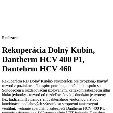
Realizácie
Rekuperácia Dolný Kubín,
Dantherm HCV 400 P1,
Dantehrm HCV 460
Rekuperácia RD Dolný Kubín:- rekuperácia pre dvojdom,- hlavný
rozvod z pozinkovaného spiro potrubia,- tlmiči hluku spolu so
Sonodecom a rozdeľovačmi izolovanými kaflexom zabezpečia útlm
hluku jednotky,- rozvod od rozdeľovačov k jednotkám je tvorený
flex hadicami Hygienic s antibakteriálnou vnútornou vrstvou,-
kombinácia podlahových výustiek so stropnými tanierovými
ventilmi,- vetranie apartmánu zabezpečí Dantherm HCV 400 P1,-
vetranie priestorov na 1NP zapezpečuje VZT jednotka Dantehrm