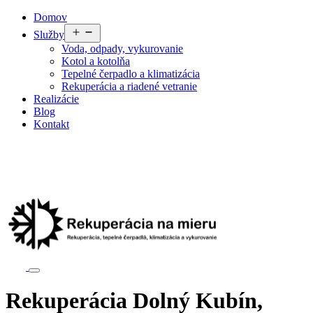
Preskočiť
Domov
na
Otvoriť
Služby
obsah
menu
Voda, odpady, vykurovanie
Kotol a kotolňa
Tepelné čerpadlo a klimatizácia
Rekuperácia a riadené vetranie
Realizácie
Blog
Kontakt
Rekuperácia Dolný Kubín,