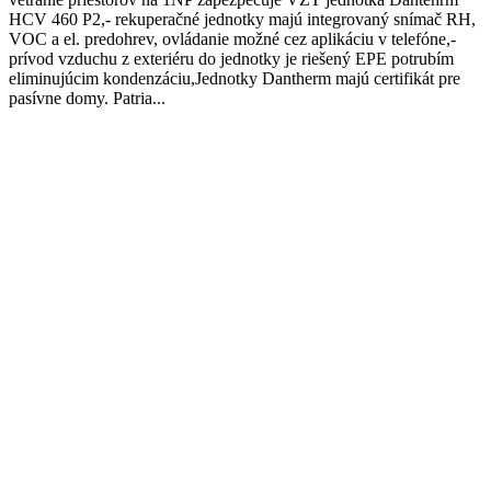
HCV 460 P2,- rekuperačné jednotky majú integrovaný snímač RH,
VOC a el. predohrev, ovládanie možné cez aplikáciu v telefóne,-
prívod vzduchu z exteriéru do jednotky je riešený EPE potrubím
eliminujúcim kondenzáciu,Jednotky Dantherm majú certifikát pre
pasívne domy. Patria...