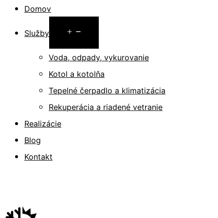
Preskočiť
Domov
na
Otvoriť
Služby
obsah
menu
Voda, odpady, vykurovanie
Kotol a kotolňa
Tepelné čerpadlo a klimatizácia
Rekuperácia a riadené vetranie
Realizácie
Blog
Kontakt