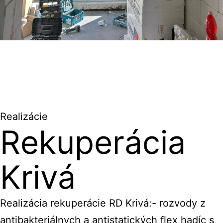
Realizácie
Rekuperácia
Krivá
Realizácia rekuperácie RD Krivá:- rozvody z
antibakteriálnych a antistatických flex hadíc s