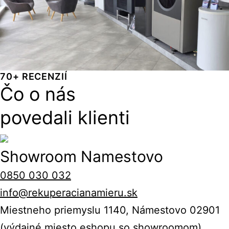
70+ RECENZIÍ
Čo o nás
povedali klienti
Showroom Namestovo
0850 030 032
info@rekuperacianamieru.sk
Miestneho priemyslu 1140, Námestovo 02901
(výdajné miesto eshopu so showroomom)