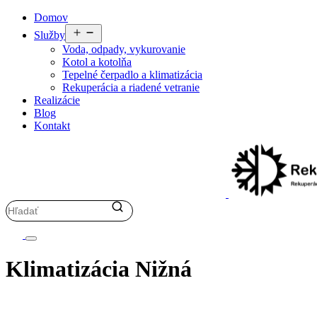
Preskočiť
Domov
na
Otvoriť
Služby
obsah
menu
Voda, odpady, vykurovanie
Kotol a kotolňa
Tepelné čerpadlo a klimatizácia
Rekuperácia a riadené vetranie
Realizácie
Blog
Kontakt
Klimatizácia Nižná