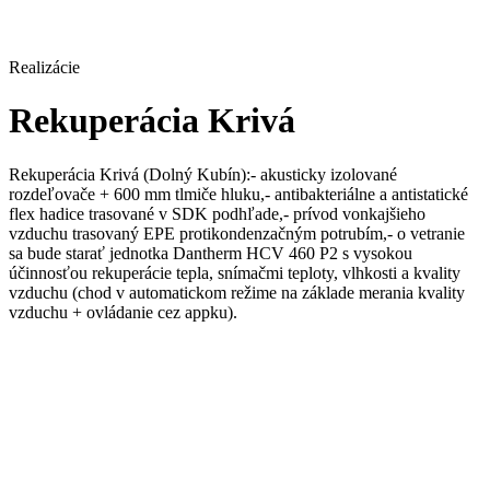
Realizácie
Rekuperácia Krivá
Rekuperácia Krivá (Dolný Kubín):- akusticky izolované
rozdeľovače + 600 mm tlmiče hluku,- antibakteriálne a antistatické
flex hadice trasované v SDK podhľade,- prívod vonkajšieho
vzduchu trasovaný EPE protikondenzačným potrubím,- o vetranie
sa bude starať jednotka Dantherm HCV 460 P2 s vysokou
účinnosťou rekuperácie tepla, snímačmi teploty, vlhkosti a kvality
vzduchu (chod v automatickom režime na základe merania kvality
vzduchu + ovládanie cez appku).