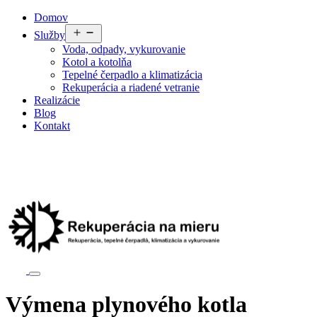
Preskočiť
Domov
na
Otvoriť
Služby
obsah
menu
Voda, odpady, vykurovanie
Kotol a kotolňa
Tepelné čerpadlo a klimatizácia
Rekuperácia a riadené vetranie
Realizácie
Blog
Kontakt
Výmena plynového kotla