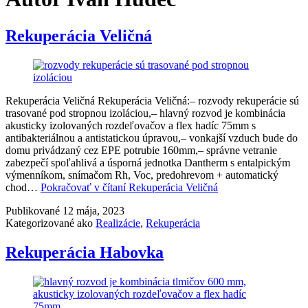
Rekuperácia Veličná
Rekuperácia Veličná Rekuperácia Veličná:– rozvody rekuperácie sú
trasované pod stropnou izoláciou,– hlavný rozvod je kombinácia
akusticky izolovaných rozdeľovačov a flex hadíc 75mm s
antibakteriálnou a antistatickou úpravou,– vonkajší vzduch bude do
domu privádzaný cez EPE potrubie 160mm,– správne vetranie
zabezpečí spoľahlivá a úsporná jednotka Dantherm s entalpickým
výmenníkom, snímačom Rh, Voc, predohrevom + automatický
chod…
Pokračovať v čítaní
Rekuperácia Veličná
Publikované
12 mája, 2023
Kategorizované ako
Realizácie
,
Rekuperácia
Rekuperácia Habovka