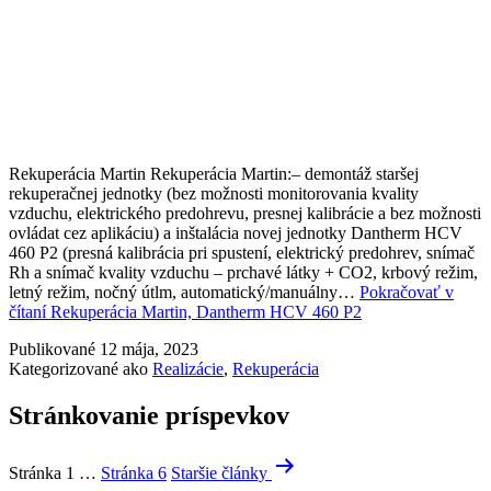
Rekuperácia Martin Rekuperácia Martin:– demontáž staršej
rekuperačnej jednotky (bez možnosti monitorovania kvality
vzduchu, elektrického predohrevu, presnej kalibrácie a bez možnosti
ovládat cez aplikáciu) a inštalácia novej jednotky Dantherm HCV
460 P2 (presná kalibrácia pri spustení, elektrický predohrev, snímač
Rh a snímač kvality vzduchu – prchavé látky + CO2, krbový režim,
letný režim, nočný útlm, automatický/manuálny…
Pokračovať v
čítaní
Rekuperácia Martin, Dantherm HCV 460 P2
Publikované
12 mája, 2023
Kategorizované ako
Realizácie
,
Rekuperácia
Stránkovanie príspevkov
Stránka 1
…
Stránka 6
Staršie
články