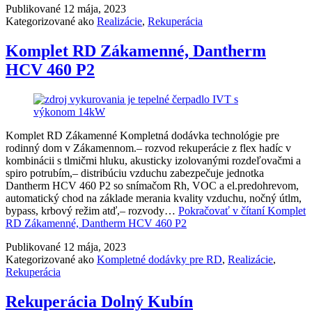
Publikované
12 mája, 2023
Kategorizované ako
Realizácie
,
Rekuperácia
Komplet RD Zákamenné, Dantherm
HCV 460 P2
Komplet RD Zákamenné Kompletná dodávka technológie pre
rodinný dom v Zákamennom.– rozvod rekuperácie z flex hadíc v
kombinácii s tlmičmi hluku, akusticky izolovanými rozdeľovačmi a
spiro potrubím,– distribúciu vzduchu zabezpečuje jednotka
Dantherm HCV 460 P2 so snímačom Rh, VOC a el.predohrevom,
automatický chod na základe merania kvality vzduchu, nočný útlm,
bypass, krbový režim atď,– rozvody…
Pokračovať v čítaní
Komplet
RD Zákamenné, Dantherm HCV 460 P2
Publikované
12 mája, 2023
Kategorizované ako
Kompletné dodávky pre RD
,
Realizácie
,
Rekuperácia
Rekuperácia Dolný Kubín