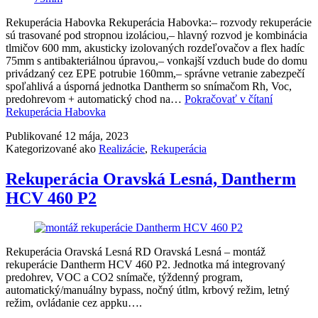
Rekuperácia Habovka Rekuperácia Habovka:– rozvody rekuperácie
sú trasované pod stropnou izoláciou,– hlavný rozvod je kombinácia
tlmičov 600 mm, akusticky izolovaných rozdeľovačov a flex hadíc
75mm s antibakteriálnou úpravou,– vonkajší vzduch bude do domu
privádzaný cez EPE potrubie 160mm,– správne vetranie zabezpečí
spoľahlivá a úsporná jednotka Dantherm so snímačom Rh, Voc,
predohrevom + automatický chod na…
Pokračovať v čítaní
Rekuperácia Habovka
Publikované
12 mája, 2023
Kategorizované ako
Realizácie
,
Rekuperácia
Rekuperácia Oravská Lesná, Dantherm
HCV 460 P2
Rekuperácia Oravská Lesná RD Oravská Lesná – montáž
rekuperácie Dantherm HCV 460 P2. Jednotka má integrovaný
predohrev, VOC a CO2 snímače, týždenný program,
automatický/manuálny bypass, nočný útlm, krbový režim, letný
režim, ovládanie cez appku….