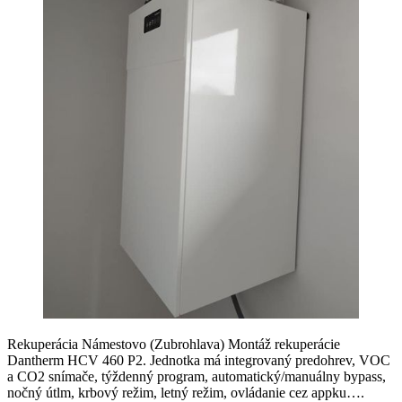
Rekuperácia Námestovo (Zubrohlava) Montáž rekuperácie
Dantherm HCV 460 P2. Jednotka má integrovaný predohrev, VOC
a CO2 snímače, týždenný program, automatický/manuálny bypass,
nočný útlm, krbový režim, letný režim, ovládanie cez appku….