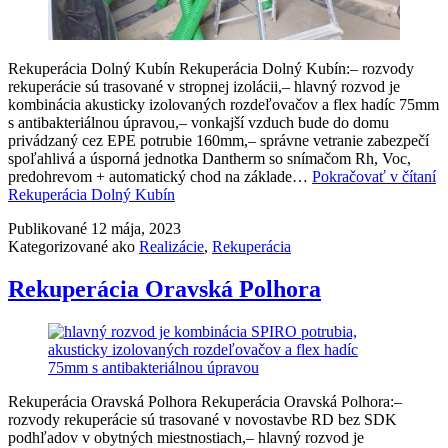
Rekuperácia Dolný Kubín Rekuperácia Dolný Kubín:– rozvody
rekuperácie sú trasované v stropnej izolácii,– hlavný rozvod je
kombinácia akusticky izolovaných rozdeľovačov a flex hadíc 75mm
s antibakteriálnou úpravou,– vonkajší vzduch bude do domu
privádzaný cez EPE potrubie 160mm,– správne vetranie zabezpečí
spoľahlivá a úsporná jednotka Dantherm so snímačom Rh, Voc,
predohrevom + automatický chod na základe…
Pokračovať v čítaní
Rekuperácia Dolný Kubín
Publikované
12 mája, 2023
Kategorizované ako
Realizácie
,
Rekuperácia
Rekuperácia Oravská Polhora
Rekuperácia Oravská Polhora Rekuperácia Oravská Polhora:–
rozvody rekuperácie sú trasované v novostavbe RD bez SDK
podhľadov v obytných miestnostiach,– hlavný rozvod je