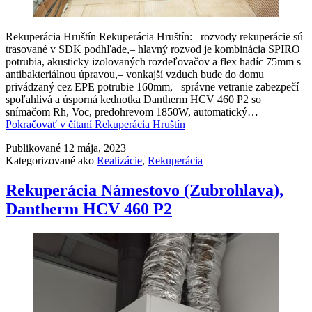
Rekuperácia Hruštín Rekuperácia Hruštín:– rozvody rekuperácie sú
trasované v SDK podhľade,– hlavný rozvod je kombinácia SPIRO
potrubia, akusticky izolovaných rozdeľovačov a flex hadíc 75mm s
antibakteriálnou úpravou,– vonkajší vzduch bude do domu
privádzaný cez EPE potrubie 160mm,– správne vetranie zabezpečí
spoľahlivá a úsporná kednotka Dantherm HCV 460 P2 so
snímačom Rh, Voc, predohrevom 1850W, automatický…
Pokračovať v čítaní
Rekuperácia Hruštín
Publikované
12 mája, 2023
Kategorizované ako
Realizácie
,
Rekuperácia
Rekuperácia Námestovo (Zubrohlava),
Dantherm HCV 460 P2