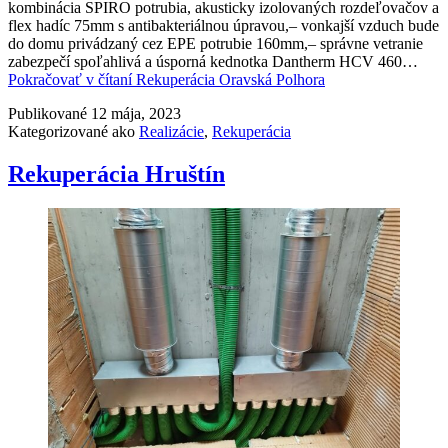
kombinácia SPIRO potrubia, akusticky izolovaných rozdeľovačov a
flex hadíc 75mm s antibakteriálnou úpravou,– vonkajší vzduch bude
do domu privádzaný cez EPE potrubie 160mm,– správne vetranie
zabezpečí spoľahlivá a úsporná kednotka Dantherm HCV 460…
Pokračovať v čítaní
Rekuperácia Oravská Polhora
Publikované
12 mája, 2023
Kategorizované ako
Realizácie
,
Rekuperácia
Rekuperácia Hruštín