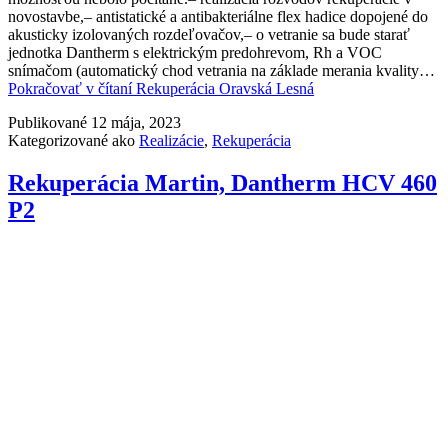
novostavbe,– antistatické a antibakteriálne flex hadice dopojené do
akusticky izolovaných rozdeľovačov,– o vetranie sa bude starať
jednotka Dantherm s elektrickým predohrevom, Rh a VOC
snímačom (automatický chod vetrania na základe merania kvality…
Pokračovať v čítaní
Rekuperácia Oravská Lesná
Publikované
12 mája, 2023
Kategorizované ako
Realizácie
,
Rekuperácia
Rekuperácia Martin, Dantherm HCV 460
P2