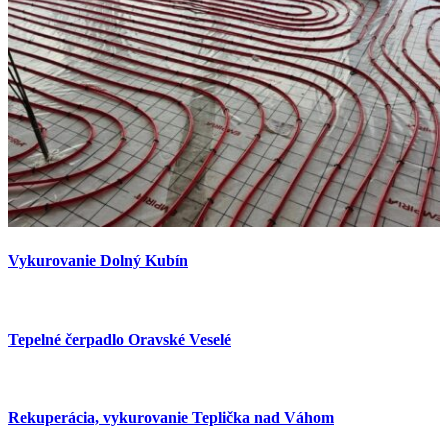
Vykurovanie Dolný Kubín
Tepelné čerpadlo Oravské Veselé
Rekuperácia, vykurovanie Teplička nad Váhom