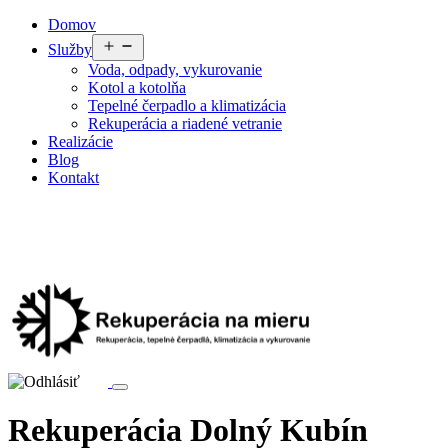
Preskočiť
Domov
na
Otvoriť
Služby
obsah
menu
Voda, odpady, vykurovanie
Kotol a kotolňa
Tepelné čerpadlo a klimatizácia
Rekuperácia a riadené vetranie
Realizácie
Blog
Kontakt
Rekuperácia Dolný Kubín