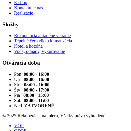
E-shop
Kontaktujte nás
Realizácie
Služby
Rekuperácia a riadené vetranie
Tepelné čerpadlo a klimatizácia
Kotol a kotolňa
Voda, odpady, vykurovanie
Otváracia doba
Pon
08:00 - 16:00
Utr
08:00 - 16:00
Str
08:00 - 16:00
Štv
08:00 - 17:00
Pia
08:00 - 15:00
Sob
08:00 - 11:00
Ned
ZATVORENÉ
© 2025 Rekuperácia na mieru, Všetky práva vyhradené.
VOP
GDPR