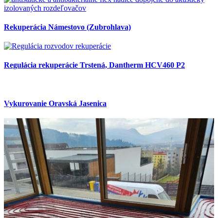
Rekuperácia Námestovo (Zubrohlava)
Regulácia rekuperácie Trstená, Dantherm HCV460 P2
Vykurovanie Oravská Jasenica